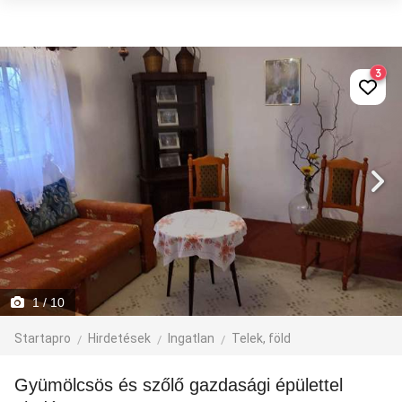
3
1
/ 10
Startapro
Hirdetések
Ingatlan
Telek, föld
Gyümölcsös és szőlő gazdasági épülettel