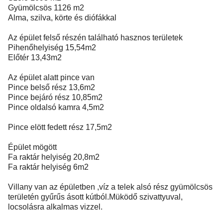
Gyümölcsös 1126 m2
Alma, szilva, körte és diófákkal
Az épület felső részén található hasznos területek
Pihenőhelyiség 15,54m2
Előtér 13,43m2
Az épület alatt pince van
Pince belső rész 13,6m2
Pince bejáró rész 10,85m2
Pince oldalsó kamra 4,5m2
Pince elött fedett rész 17,5m2
Épület mögött
Fa raktár helyiség 20,8m2
Fa raktár helyiség 6m2
Villany van az épületben ,víz a telek alsó rész gyümölcsös
területén gyűrűs ásott kútból.Müködő szivattyuval,
locsolásra alkalmas vizzel.