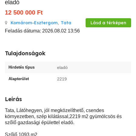
eladó
12 500 000
Ft
Komárom-Esztergom
,
Tata
Lásd a térképen
Feladás dátuma: 2026.08.02 13:56
Tulajdonságok
Hirdetés típus
eladó
Alapterület
2219
Leírás
Tata, Látóhegyen, jól megközelíthető, csendes
környezetben, szép kilátással,2219 m2 gyümölcsös és
szőlő gazdasági épülettel eladó.
Szőlő 1093 m2