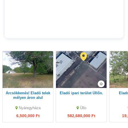
Árcsökkenés! Eladó telek
Eladó ipari terület Üllőn.
Elad
mélyen áron alul
Nyáregyháza
Üllo
6,500,000 Ft
582,680,000 Ft
19,