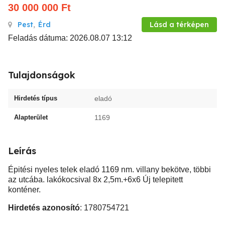
30 000 000
Ft
Pest
,
Érd
Lásd a térképen
Feladás dátuma: 2026.08.07 13:12
Tulajdonságok
Hirdetés típus
eladó
Alapterület
1169
Leírás
Épitési nyeles telek eladó 1169 nm. villany bekötve, többi
az utcába. lakókocsival 8x 2,5m.+6x6 Új telepitett
konténer.
Hirdetés azonosító
: 1780754721