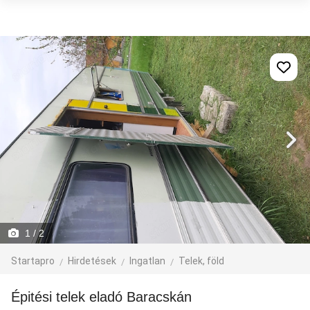
1
/ 2
Startapro
Hirdetések
Ingatlan
Telek, föld
Épitési telek eladó Baracskán