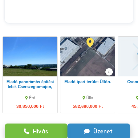
Eladó panorámás építési
Eladó ipari terület Üllőn.
csomád külterületi
telek Cserszegtomajon,
3000 m közel a
Balatonhoz, közel a
Érd
Üllo
természethez!
30,850,000 Ft
582,680,000 Ft
45,
Hívás
Üzenet