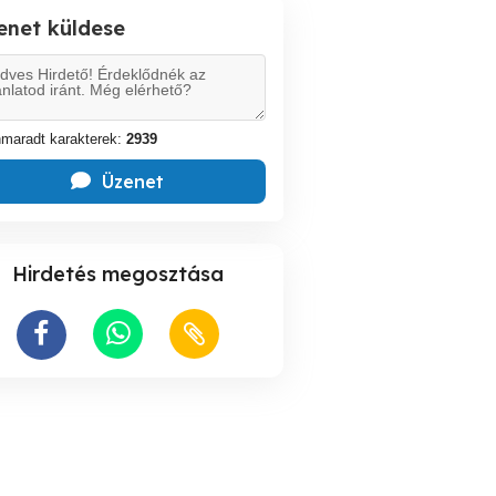
enet küldese
maradt karakterek:
2939
Üzenet
Hirdetés megosztása