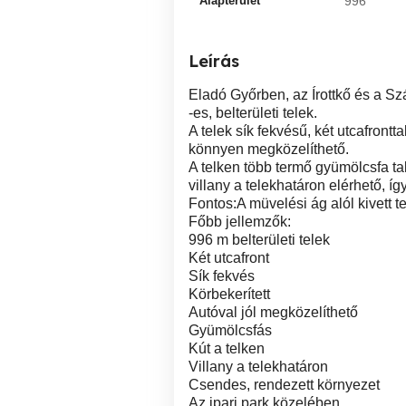
Alapterület
996
Leírás
Eladó Győrben, az Írottkő és a Sz
-es, belterületi telek.
A telek sík fekvésű, két utcafrontt
könnyen megközelíthető.
A telken több termő gyümölcsfa talá
villany a telekhatáron elérhető, í
Fontos:A müvelési ág alól kivett te
Főbb jellemzők:
996 m belterületi telek
Két utcafront
Sík fekvés
Körbekerített
Autóval jól megközelíthető
Gyümölcsfás
Kút a telken
Villany a telekhatáron
Csendes, rendezett környezet
Az ipari park közelében