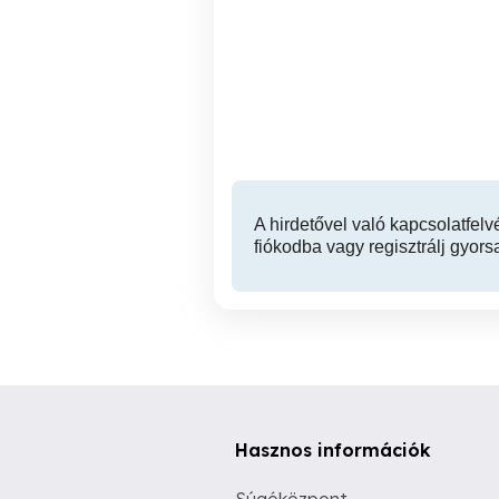
Győr- Bácsán építési telek
eladó
kö
Győr
41,000,000 Ft
A hirdetővel való kapcsolatfelv
fiókodba vagy regisztrálj gyors
Hasznos információk