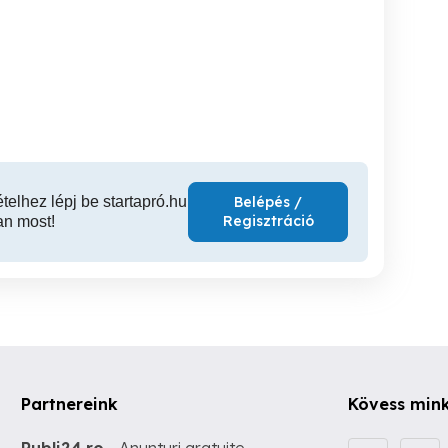
Beled - részben
Rábapatona - telek eladó
Kajárpécen Győrtől 20
zművesített telek eladó
kmk-re 2561 m2-es telek
Beled
Rábapatona
K
12,000,000 Ft
9,000,000 Ft
10,0
ételhez lépj be startapró.hu
Belépés /
Regisztráció
an most!
Partnereink
Kövess min