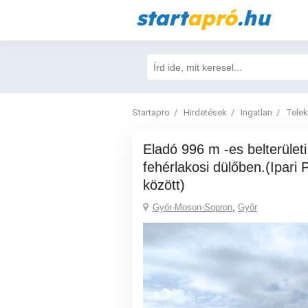
start
apró
.hu
Startapro
Hirdetések
Ingatlan
Telek
Eladó 996 m -es belterületi telek Győrben, a
fehérlakosi dülőben.(Ipari 
között)
Győr-Moson-Sopron
,
Győr