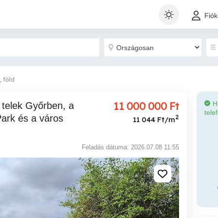
Fió
, föld
11 000 000
Ft
H
tele
Park és a város
2
11 044 Ft/m
Feladás dátuma: 2026.07.08 11:55