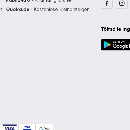
Publi24.ro
- Anunturi gratuite
t
Quoka.de
- Kostenlose Kleinanzeigen
Töltsd le i