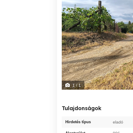
1
/ 1
Tulajdonságok
Hirdetés típus
eladó