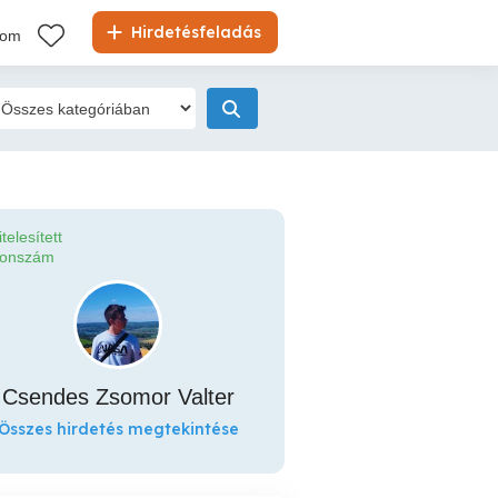
Hirdetésfeladás
kom
itelesített
fonszám
Csendes Zsomor Valter
Összes hirdetés megtekintése