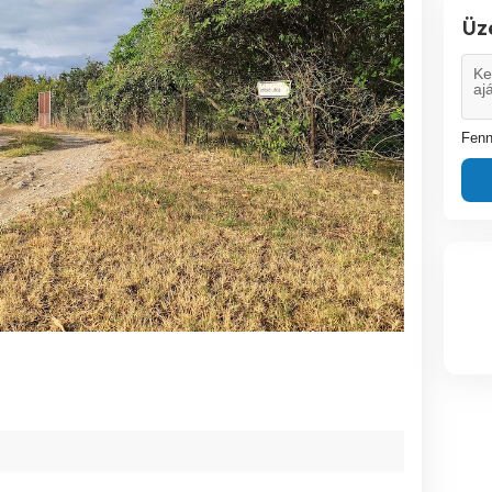
Üz
Fenn