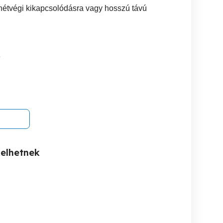
 hétvégi kikapcsolódásra vagy hosszú távú
3
kelhetnek