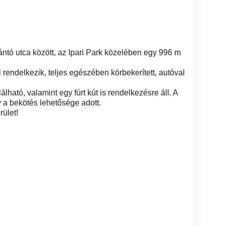
ántó utca között, az Ipari Park közelében egy 996 m
al rendelkezik, teljes egészében körbekerített, autóval
lható, valamint egy fúrt kút is rendelkezésre áll. A
gy a bekötés lehetősége adott.
rület!