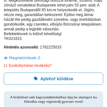
is. Megközelítése távolsági busszal történik, Szobról, majd
zónázó vonatokkal Budapestre lehet jutni 55 perc alatt. A
település Budapesttől 85 km-re helyezkedik el. Jöjjön,
nézze meg, garantáltan beleszeret. Építse meg álmai
házát! Aki pedig gazdálkodni szeretne, vagy önellátásban
gondolkodik, egy csendes, elbújós Börzsönyi településen,
annak pedig a legjobb választás.
Befektetésnek is kitűnő lehetőség!
TK021815
Hirdetés azonosító
: 1782225033
Megtekintések:
0
Szabálytalan hirdetés?
Ajánlat küldése
A hirdetővel való kapcsolatfelvételhez lépj be startapró.hu
fiókodba vagy regisztrálj gyorsan most!