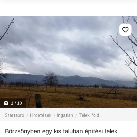
1
/ 10
Startapro
Hirdetések
Ingatlan
Telek, föld
Börzsönyben egy kis faluban építési telek