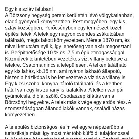
Egy kis szláv faluban!
A Börzsöny hegység perem kerületén lévő völgykatlanban,
eladó gyönyörű környezetben, Pest megyében, egy kis
szláv községben, Perőcsényben egy természet közeli
építési telek. A telek egy nagyon csendes zsákutcában
található, mégis lakott környezetben. Mérete 1870 nm, és
mivel két utcára nyílik, így lehetőség van akár megosztani
is. Beépíthetősége 10 %-os, 7,5 m épületmagassággal.
Közművek tekintetében vezetékes víz, villany bekötve a
telekre. Csatorna nincs a településen. A telken található
egy kis faház, kb.15 nm, ami nyáron lakható állapotú,
hiszen a házikóba is be lett vezetve a víz és a villany is.
Egy kicsi szoba, konyha, tároló található, és a kertben
hátul van egy kis zuhany is kialakítva. A telken van pár
gyümölcsfa, diófa, szőlő. Csodaszép kilátás van a
Börzsönyi hegyekre. A telek másik vége egy erdős rész. A
szomszédságban állandó lakók vannak, családi házas
környezetben.
A település biztonságos, és mivel egyre népszerűbb a
turisztikája miatt, így most már több külföldi tulajdonossal