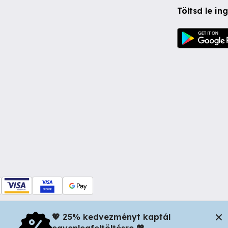
Töltsd le i
💖 25% kedvezményt kaptál