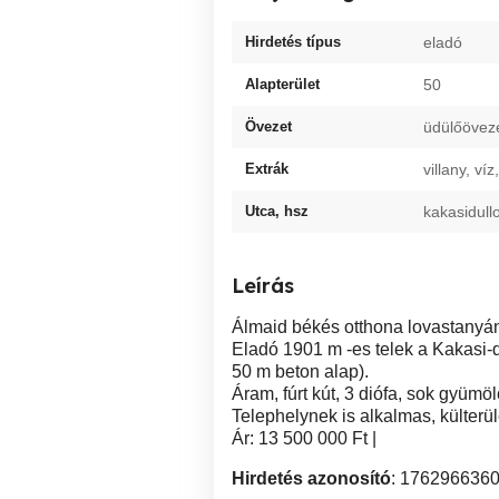
Hirdetés típus
eladó
Alapterület
50
Övezet
üdülőöveze
Extrák
villany, v
Utca, hsz
kakasidull
Leírás
Álmaid békés otthona lovastanyána
Eladó 1901 m -es telek a Kakasi-dű
50 m beton alap).
Áram, fúrt kút, 3 diófa, sok gyümölc
Telephelynek is alkalmas, külterül
Ár: 13 500 000 Ft |
Hirdetés azonosító
: 176296636