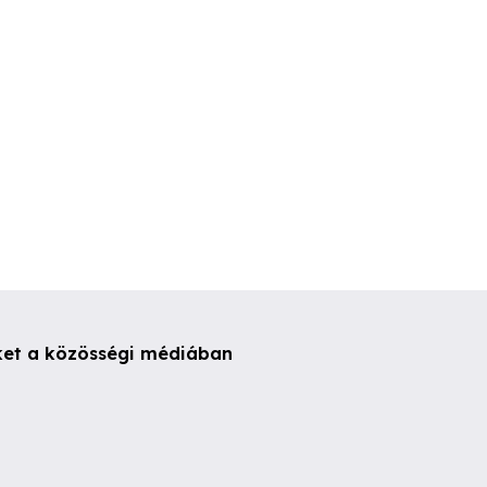
Pomáz
Tápiószele
Érd
0,000 Ft
4,100,000 Ft
20,000,000 
ket a közösségi médiában