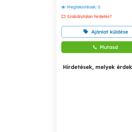
Megtekintések:
0
Szabálytalan hirdetés?
Ajánlat küldése
Mutasd
Hirdetések, melyek érde
Eladó ipari terület Üllőn.
c