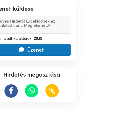
enet küldese
maradt karakterek:
2939
Üzenet
Hirdetés megosztása