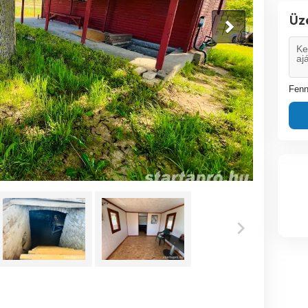
Üz
Fenn