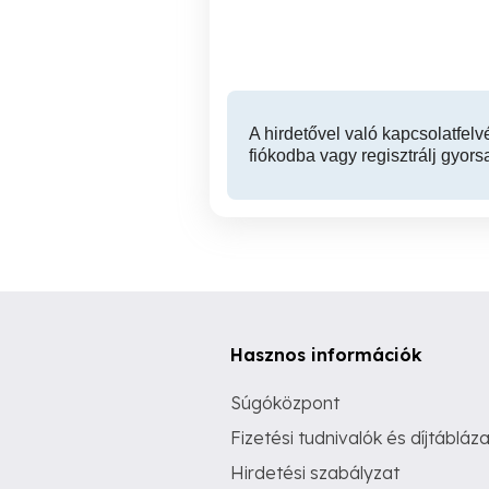
Üllo
582,680,000 Ft
A hirdetővel való kapcsolatfelv
fiókodba vagy regisztrálj gyors
Hasznos információk
Súgóközpont
Fizetési tudnivalók és díjtábláza
Hirdetési szabályzat