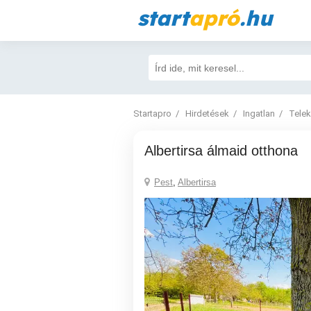
start
apró
.hu
Startapro
Hirdetések
Ingatlan
Telek
albertirsa álmaid otthona
Pest
,
Albertirsa