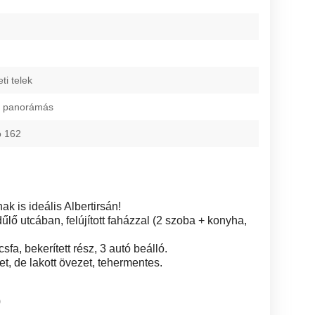
ti telek
íz, panorámás
o 162
k is ideális Albertirsán!
lő utcában, felújított faházzal (2 szoba + konyha,
sfa, bekerített rész, 3 autó beálló.
et, de lakott övezet, tehermentes.
0