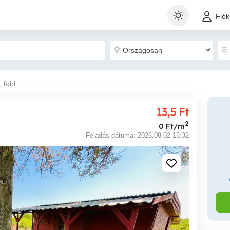
Fió
, föld
13,5
Ft
2
0 Ft/m
Feladás dátuma: 2026.08.02 15:32