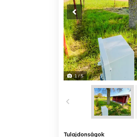
1
/ 5
Tulajdonságok