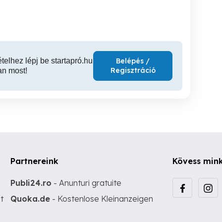
Csomád
Törökbálint
45,000,000 Ft
5,000,000 Ft
3,00
ételhez lépj be startapró.hu
Belépés /
Regisztráció
an most!
Partnereink
Kövess min
Publi24.ro
- Anunturi gratuite
t
Quoka.de
- Kostenlose Kleinanzeigen