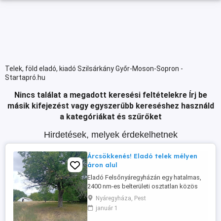
Telek, föld eladó, kiadó Szilsárkány Győr-Moson-Sopron -
Startapró.hu
Nincs találat a megadott keresési feltételekre
Írj be
másik kifejezést vagy egyszerűbb kereséshez használd
a kategóriákat és szűrőket
Hirdetések, melyek érdekelhetnek
Árcsökkenés! Eladó telek mélyen
áron alul
Eladó Felsőnyáregyházán egy hatalmas,
2400 nm-es belterületi osztatlan közös
telekrész. Kiváló lehetőség
Nyáregyháza, Pest
gazdálkodásra, hétvégi teleknek, vagy
január 1
akár építkezésre is! Szép, erdős rész