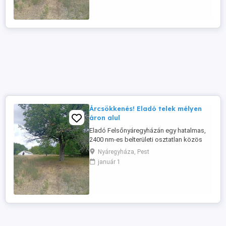
mellett helyezkedik el a terület,
természetkedvelők imádni fogják. Amit a
telekről tudni érdemes: Közművek: A
villany ...
Árcsökkenés! Eladó telek mélyen
áron alul
Eladó Felsőnyáregyházán egy hatalmas,
2400 nm-es belterületi osztatlan közös
telekrész. Kiváló lehetőség
Nyáregyháza, Pest
gazdálkodásra, hétvégi teleknek, vagy
január 1
akár építkezésre is! Szép, erdős rész
mellett helyezkedik el a terület,
természetkedvelők imádni fogják. Amit a
telekről tudni érdemes: Közművek: A
villany ...