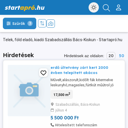
start
apró
.hu
Szűrők
3
Telek, föld eladó, kiadó Szabadszállás Bács-Kiskun - Startapró.hu
Hirdetések
20
50
Hirdetések az oldalon:
erdő ültetvény zárt kert 2000
évben telepített akácos
Művelt,alászorult,kidőlt fák kitermelve
leskunyhó,magasles,fúrtkút műútrol jó
megközelesíthető
2
17,500 m
Szabadszállás, Bács-Kiskun
július 4
5 500 000 Ft
Hitelesített telefonszám