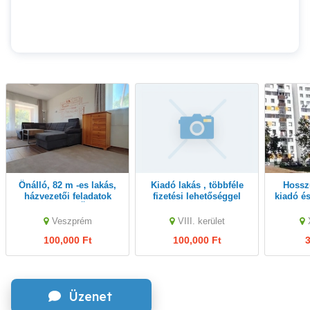
Önálló, 82 m -es lakás,
Kiadó lakás , többféle
Hosszú távra ingyen
házvezetői feladatok
fizetési lehetőséggel
kiadó é
vállalásával. Önálló,
8.kerület
Bp.-i 
felújított, teljesen
Nag
Veszprém
VIII. kerület
berendezett
alacso
100,000 Ft
100,000 Ft
3
Üzenet