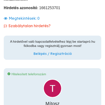
Hirdetés azonosító
: 1661253701
Megtekintések:
0
Szabálytalan hirdetés?
A hirdetővel való kapcsolatfelvételhez lépj be startapró.hu
fiókodba vagy regisztrálj gyorsan most!
Belépés / Regisztráció
Hitelesített telefonszám
Mítosz