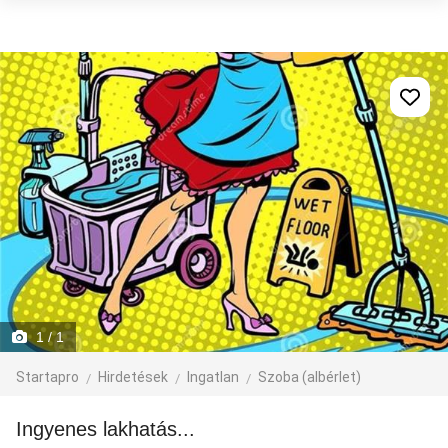
1
/ 1
Startapro
Hirdetések
Ingatlan
Szoba (albérlet)
Ingyenes lakhatás...