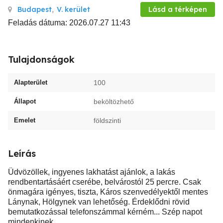
Budapest
,
V. kerület
Lásd a térképen
Feladás dátuma: 2026.07.27 11:43
Tulajdonságok
Alapterület
100
Állapot
beköltözhető
Emelet
földszinti
Leírás
Üdvözöllek, ingyenes lakhatást ajánlok, a lakás
rendbentartásáért cserébe, belvárostól 25 percre. Csak
önmagára igényes, tiszta, Káros szenvedélyektől mentes
Lánynak, Hölgynek van lehetőség. Érdeklődni rövid
bemutatkozással telefonszámmal kérném... Szép napot
mindenkinek...