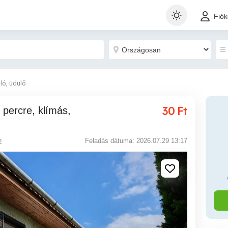
Fió
ló, üdülő
30
Ft
n
Feladás dátuma: 2026.07.29 13:17