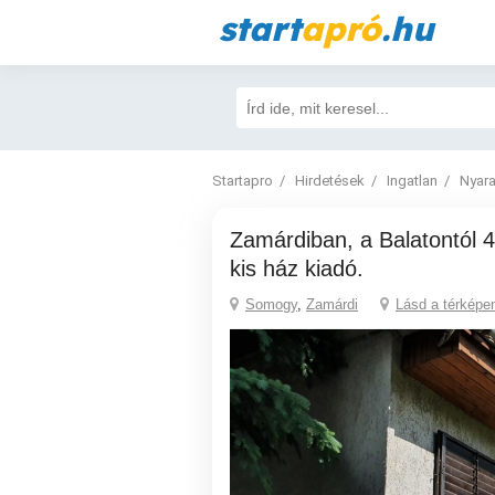
start
apró
.hu
Startapro
Hirdetések
Ingatlan
Nyara
Zamárdiban, a Balatontól 4 percre, klímás,
kis ház kiadó.
Somogy
,
Zamárdi
Lásd a térképe