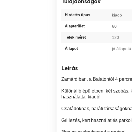
Tulajdonságok
Hirdetés típus
kiadó
Alapterület
60
Telek méret
120
Állapot
jó állapotú
Leírás
Zamárdiban, a Balatontól 4 percre,
Különálló épületben, két szobás, 
használattal kiadó!
Családoknak, baráti társaságoknak
Grillezés, kert használat és parko