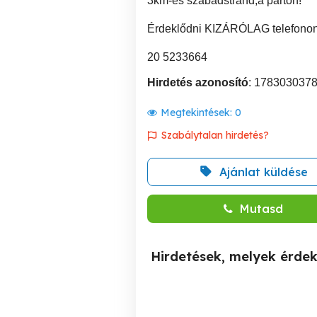
3km-es szabadstrand,a parton!
Érdeklődni KIZÁRÓLAG telefonon
20 5233664
Hirdetés azonosító
: 178303037
Megtekintések:
0
Szabálytalan hirdetés?
Ajánlat küldése
Mutasd
Hirdetések, melyek érde