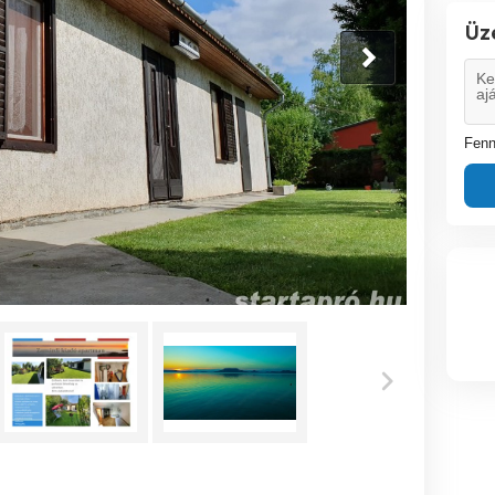
Üz
Fenn