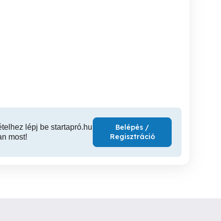
Zamárdiban, a Balatontól 4
Zamárdiban, a Balatontól 4
ercre, klímás, kis ház
percre, klímás, kis ház
percre, k
kiadó.
kiadó.
k
Zamárdi
Zamárdi
30 Ft
30 Ft
ételhez lépj be startapró.hu
Belépés /
Regisztráció
an most!