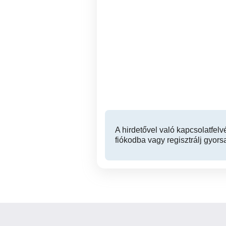
Zamárdiban, a Balatontól 4
Zamárdiban, a Balatontól 4
percre, klímás, kis ház
p
kiadó.
Zamárdi
30 Ft
A hirdetővel való kapcsolatfelv
fiókodba vagy regisztrálj gyors