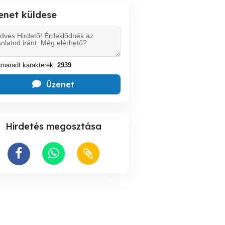
enet küldese
maradt karakterek:
2939
Üzenet
Hirdetés megosztása