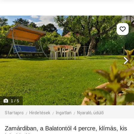
1
/ 5
Startapro
Hirdetések
Ingatlan
Nyaraló, üdülő
Zamárdiban, a Balatontól 4 percre, klímás, kis