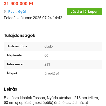
31 900 000
Ft
Pest
,
Gyál
Lásd a térképen
Feladás dátuma: 2026.07.24 14:42
Tulajdonságok
Hirdetés típus
eladó
Alapterület
60
Telek méret
213
Állapot
új építésű
Leírás
Eladásra kínálok Tasson, Nyárfa utcában, 213 nm telken,
60 nm új építésű (most épülő) önálló családi házat