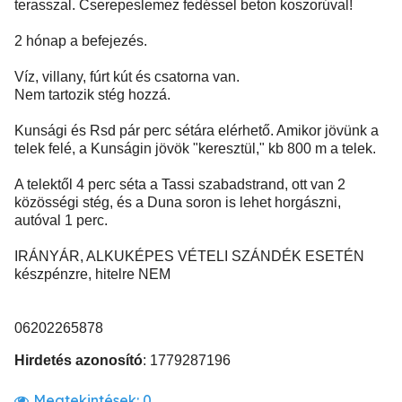
terasszal. Cserepeslemez fedéssel beton koszorúval!
2 hónap a befejezés.
Víz, villany, fúrt kút és csatorna van.
Nem tartozik stég hozzá.
Kunsági és Rsd pár perc sétára elérhető. Amikor jövünk a
telek felé, a Kunságin jövök "keresztül," kb 800 m a telek.
A telektől 4 perc séta a Tassi szabadstrand, ott van 2
közösségi stég, és a Duna soron is lehet horgászni,
autóval 1 perc.
IRÁNYÁR, ALKUKÉPES VÉTELI SZÁNDÉK ESETÉN
készpénzre, hitelre NEM
06202265878
Hirdetés azonosító
: 1779287196
Megtekintések:
0