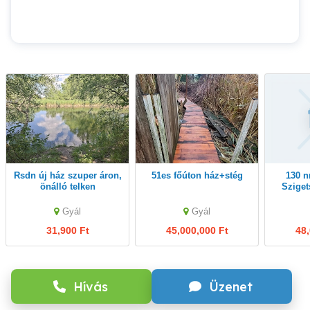
Rsdn új ház szuper áron,
51es főúton ház+stég
130 nm ház ár alatt
önálló telken
Szige
Gyál
Gyál
31,900 Ft
45,000,000 Ft
48,
Hívás
Üzenet