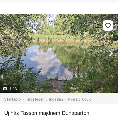
1
/ 3
Startapro
Hirdetések
Ingatlan
Nyaraló, üdülő
Új ház Tasson majdnem Dunaparton