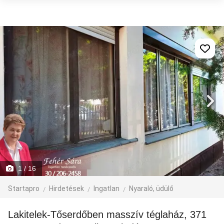
1
/ 16
Startapro
Hirdetések
Ingatlan
Nyaraló, üdülő
Lakitelek-Tőserdőben masszív téglaház, 371