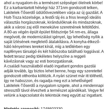
ahol a nyugalom és a természet szépségei ölelnek körbe!
Ez a karbantartott hétvégi ház 371nm gondozott telken,
Lakitelek-Tőserdő üdülőövezetében várja az új gazdáit. A
Holt-Tisza közelsége, a festői táj és a friss levegő ideális
választás horgászoknak, kirándulóknak és mindazoknak,
akik a városi zaj elől menekülve szeretnének feltöltődni.
A 80-as végén épült épület földszintje 54 nm-es, állaga
megóvott, de modernizálást igényel, így lehetőség nyílik a
saját ízlésének megfelelő átalakításra. A konyha-étkező-
háló kényelmes tereket kínál, míg a tetőtérben egy
napfényes társalgó és két hálószoba található loggiával. A
fedett terasz pedig tökéletes helyszíne a reggeli
kávézásnak vagy az esti borozgatásnak.
A családi használatból eladó ingatlant gondos gazdái
adják tovább, így biztos lehet benne, hogy egy szeretettel
gondozott otthonba költözik. A nyári szünet már itt tölthető,
így ne habozzon, és ragadja meg ezt a lehetőséget!
Lakitelek-Tőserdő a nyugalom szigete, ahol a mindennapi
stressztől távol élvezheti a természet ajándékait. Vegye fel
velünk a kapcsolatot és tekintsük meg együtt az ingatlant.
Hirdetés azonosító
: 1748603330