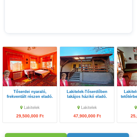
Tőserdei nyaraló,
Lakitelek-Tőserdőben
Lakitelek-Tőserdőben
frekventált részen eladó.
lakájos házikó eladó.
tetőtérb
h
Lakitelek
Lakitelek
29,500,000 Ft
47,900,000 Ft
25,