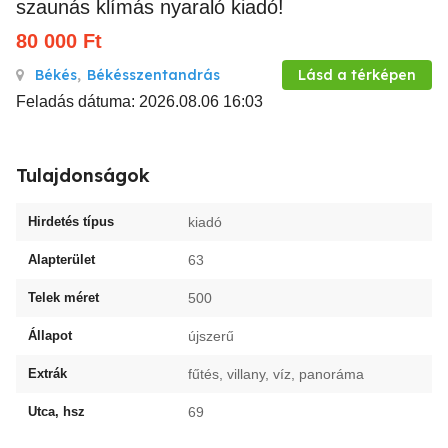
szaunás klímás nyaraló kiadó!
80 000
Ft
Békés
,
Békésszentandrás
Lásd a térképen
Feladás dátuma: 2026.08.06 16:03
Tulajdonságok
Hirdetés típus
kiadó
Alapterület
63
Telek méret
500
Állapot
újszerű
Extrák
fűtés, villany, víz, panoráma
Utca, hsz
69