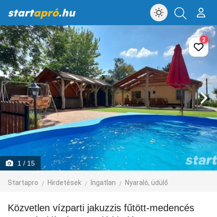
start
apró
.hu
2
1
/ 15
Startapro
Hirdetések
Ingatlan
Nyaraló, üdülő
Közvetlen vízparti jakuzzis fűtött-medencés