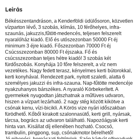
Leírás
Békésszentandráson, a Kenderföldi üdülősoron, közvetlen
vízparton lévő, 3 szobás, klímás, 10 férőhelyes, infra-
szaunás, jakuzzis,fűtött-medencés, teljesen felszerelt
nyaralóház kiadó. Elő és utószezonban 50000 Ft éj
minimum 3 éjre kiadó. Főszezonban 70000 Ft éj
Csúcsszezonban 80000 Ft éjszaka. Fő és
csúcsszezonban teljes hétre kiadó! 3 szobás két
fürdőszobás. Konyhája 10 főre felszerelt, a víz nem
vezetékes. Nagy fedett terasz, kényelmes kerti bútorokkal,
kerti konyhával. Rendezett park, nyitott szaletli, alatta 6
személyes jakuzzi és infra-szauna. Nap-fűtötte medencéje
nyakzuhanyos bárszékes. A nyaraló Körbekerített. A
gyermekek nyugodtan játszhatnak a műfüves udvaron,
hiszen a vízpart lezárható. 2 nagy stég között kikötve a
csónak kenu, vízi-bicikli. A Körös vize nyári időszakban
fürödhető. Kőből kirakott szalonnasütő, kerti grill, nyársak,
tárcsa, bogrács az udvaron található. Napozóágyak kerti
hinta van. Kisállat díj ellenében hozható. Csocsó,
trambulin, pingpong, sup, csónakmotor bérelhető!
Jó pihenési, horgászati feltételek. Szép kártyát elfogadunk.