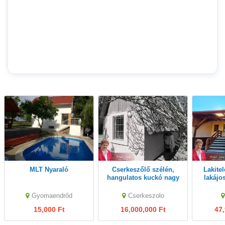
MLT Nyaraló
Cserkeszőlő szélén,
Lakitelek-Tőserdőben
hangulatos kuckó nagy
lakájo
telekkel eladó.
Gyomaendrőd
Cserkeszolo
15,000 Ft
16,000,000 Ft
47,