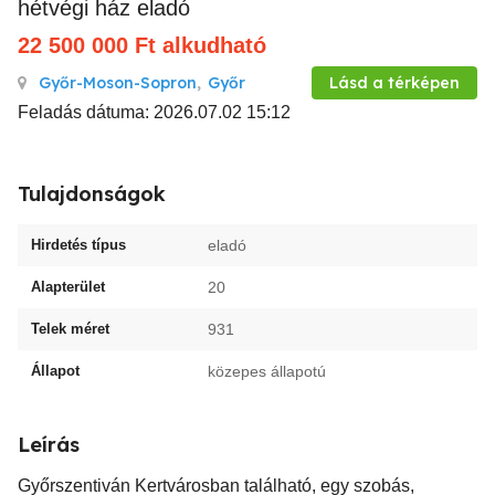
hétvégi ház eladó
22 500 000
Ft
alkudható
Győr-Moson-Sopron
,
Győr
Lásd a térképen
Feladás dátuma: 2026.07.02 15:12
Tulajdonságok
Hirdetés típus
eladó
Alapterület
20
Telek méret
931
Állapot
közepes állapotú
Leírás
Győrszentiván Kertvárosban található, egy szobás,