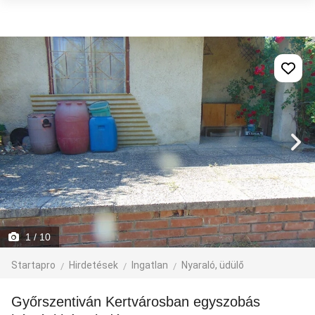
1
/ 10
Startapro
Hirdetések
Ingatlan
Nyaraló, üdülő
Győrszentiván Kertvárosban egyszobás