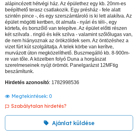
alápincézett hétvégi ház. Az épülethez egy kb. 20nm-es
beépíthető terasz csatlakozik. Egy présház - fele alatt
szintén pince -, és egy szerszámtároló is ki lett alakítva. Az
épület mögötti kertben, öt almafa - nyári és téli-, egy
körtefa, és borszőlő van telepítve. Az épület előtti részen
két szilvafa . ringló és kék szilva - valamint szőlőlugas van,
de nem hiányoznak az örökzöldek sem. Az öntözéshez a
vizet fúrt kút szolgáltatja. A telek körbe van kerítve,
murvázott úton megközelíthető. Buszmegálló kb. 8-900m-
re van tőle. A közelben folyó Duna a horgászat
szerelmeseinek nyújt örömöt. Panelgarázst 12MFtig
beszámítunk.
Hirdetés azonosító
: 1782998536
Megtekintések:
0
Szabálytalan hirdetés?
Ajánlat küldése