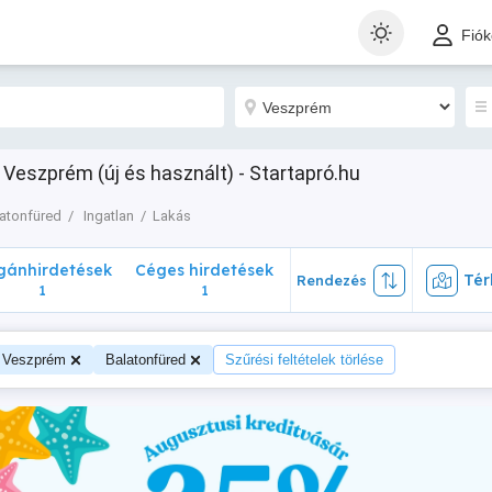
nhirdetések
Céges hirdetések
Térk
Rendezés
Fió
1
1
 Veszprém (új és használt) - Startapró.hu
atonfüred
Ingatlan
Lakás
ánhirdetések
Céges hirdetések
Tér
Rendezés
1
1
Veszprém
Balatonfüred
Szűrési feltételek törlése