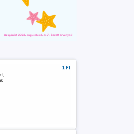
1 Ft
at,
ük