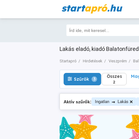
start
apró
.hu
Összes
Magá
Szűrők
3
2
Lakás eladó, kiadó Balatonfüred
Startapró
Hirdetések
Veszprém
Bal
Összes
Mag
Szűrők
3
2
→
Aktív szűrők:
Ingatlan
Lakás