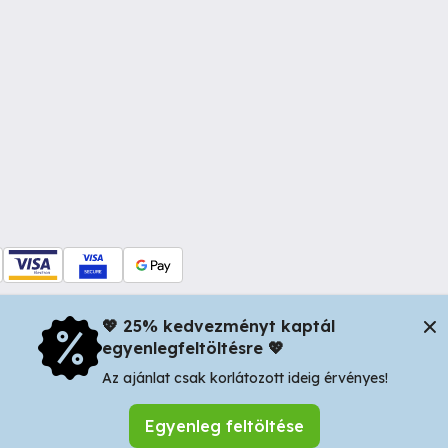
💖 25% kedvezményt kaptál
egyenlegfeltöltésre 💖
dul Dacia nr 34, Oradea 410346, Romania | Tax ID: RO44483373 -
In
Az ajánlat csak korlátozott ideig érvényes!
Egyenleg feltöltése
Keresés mentése