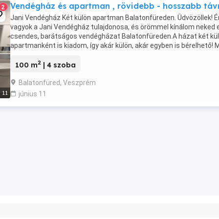
Vendégház és apartman , rövidebb - hosszabb táv
2
Jani Vendégház Két külön apartman Balatonfüreden. Üdvözöllek! É
vagyok a Jani Vendégház tulajdonosa, és örömmel kínálom neked 
csendes, barátságos vendégházat Balatonfüreden.A házat két kü
apartmanként is kiadom, így akár külön, akár egyben is bérelhető! M
kínálok? Két különálló apartmant ...
2
100 m
| 4 szoba
Balatonfüred, Veszprém
11
június 11