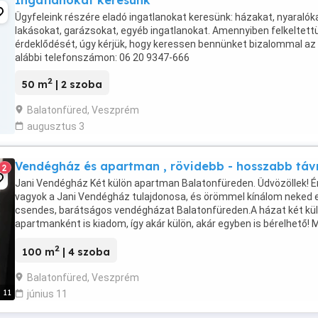
Ingatlanokat keresünk
Ügyfeleink részére eladó ingatlanokat keresünk: házakat, nyaralók
lakásokat, garázsokat, egyéb ingatlanokat. Amennyiben felkeltett
érdeklődését, úgy kérjük, hogy keressen bennünket bizalommal az
alábbi telefonszámon: 06 20 9347-666
2
50 m
| 2 szoba
Balatonfüred, Veszprém
augusztus 3
Vendégház és apartman , rövidebb - hosszabb táv
2
Jani Vendégház Két külön apartman Balatonfüreden. Üdvözöllek! É
vagyok a Jani Vendégház tulajdonosa, és örömmel kínálom neked 
csendes, barátságos vendégházat Balatonfüreden.A házat két kü
apartmanként is kiadom, így akár külön, akár egyben is bérelhető! M
kínálok? Két különálló apartmant ...
2
100 m
| 4 szoba
Balatonfüred, Veszprém
11
június 11