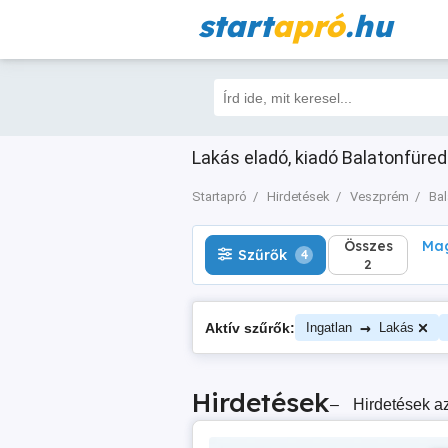
start
apró
.hu
Összes
Magá
Szűrők
4
2
Lakás eladó, kiadó Balatonfüred
Startapró
Hirdetések
Veszprém
Bal
Összes
Mag
Szűrők
4
2
→
Aktív szűrők:
Ingatlan
Lakás
Hirdetések
–
Hirdetések az