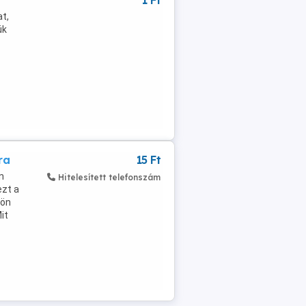
1 Ft
at,
ük
ra
15 Ft
n
Hitelesített telefonszám
ezt a
lön
it