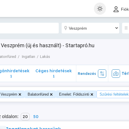
nhirdetések
Céges hirdetések
Térk
Rendezés
Fió
1
1
 Veszprém (új és használt) - Startapró.hu
atonfüred
Ingatlan
Lakás
ánhirdetések
Céges hirdetések
Tér
Rendezés
1
1
Veszprém
Balatonfüred
Emelet: Földszinti
Szűrési feltételek
 oldalon:
20
50