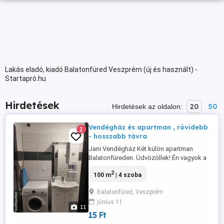
Lakás eladó, kiadó Balatonfüred Veszprém (új és használt) -
Startapró.hu
Hirdetések
20
50
Hirdetések az oldalon:
Vendégház és apartman , rövidebb
2
- hosszabb távra
Jani Vendégház Két külön apartman
Balatonfüreden. Üdvözöllek! Én vagyok a
Jani Vendégház tulajdonosa, és örömmel
2
100 m
| 4 szoba
kínálom neked ezt a csendes, barátságos
vendégházat Balatonfüreden.A házat két
Balatonfüred, Veszprém
külön apartmanként is kiadom, így akár
június 11
külön, akár egyben is bérelhető! Mit
11
kínálok? Két különálló apartmant ...
15 Ft