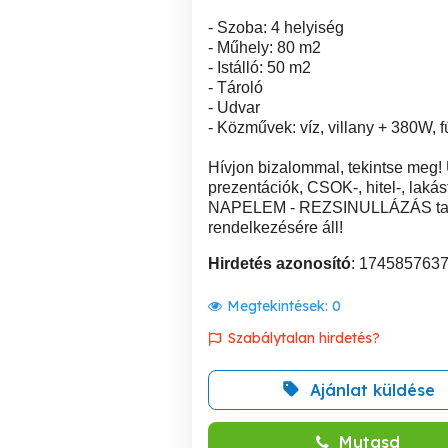
- Szoba: 4 helyiség
- Műhely: 80 m2
- Istálló: 50 m2
- Tároló
- Udvar
- Közművek: víz, villany + 380W, fú
Hívjon bizalommal, tekintse meg! 
prezentációk, CSOK-, hitel-, lakásta
NAPELEM - REZSINULLÁZÁS tanác
rendelkezésére áll!
Hirdetés azonosító
: 174585763
Megtekintések:
0
Szabálytalan hirdetés?
Ajánlat küldése
Mutasd