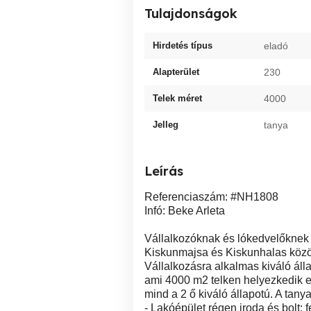
Tulajdonságok
Hirdetés típus
eladó
Alapterület
230
Telek méret
4000
Jelleg
tanya
Leírás
Referenciaszám: #NH1808
Infó: Beke Arleta
Vállalkozóknak és lókedvelőknek s
Kiskunmajsa és Kiskunhalas között
Vállalkozásra alkalmas kiváló álla
ami 4000 m2 telken helyezkedik el
mind a 2 ő kiváló állapotú. A tanya
- Lakóépület régen iroda és bolt: f