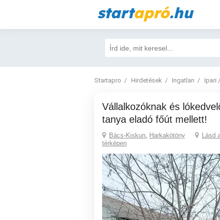
start
apró
.hu
Startapro
Hirdetések
Ingatlan
Ipari 
Vállalkozóknak és lókedvelőknek sokoldalú
tanya eladó főút mellett!
Bács-Kiskun
,
Harkakötöny
Lásd 
térképen