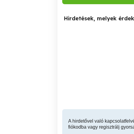
Hirdetések, melyek érde
Kiskunmajsa Marispusztán
2 épületből álló tanya
Ki
eladó!
Kiskunhalas
4,500,000 Ft
A hirdetővel való kapcsolatfelv
fiókodba vagy regisztrálj gyors