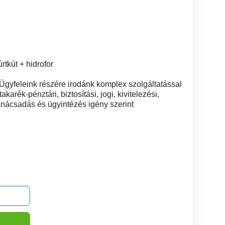
rtkút + hidrofor
Ügyfeleink részére irodánk komplex szolgáltatással
karék-pénztári, biztosítási, jogi, kivitelezési,
sadás és ügyintézés igény szerint
7