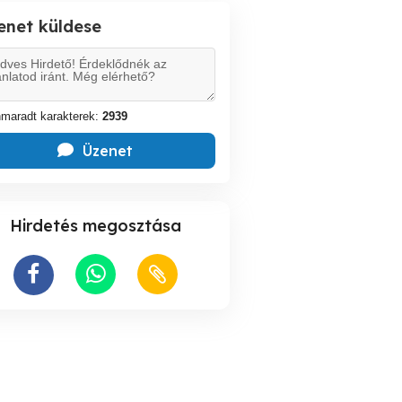
enet küldese
maradt karakterek:
2939
Üzenet
Hirdetés megosztása