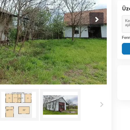
Üz
Fenn