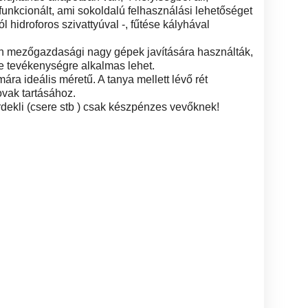
funkcionált, ami sokoldalú felhasználási lehetőséget
tról hidroforos szivattyúval -, fűtése kályhával
an mezőgazdasági nagy gépek javítására használták,
le tevékenységre alkalmas lehet.
ámára ideális méretű. A tanya mellett lévő rét
ovak tartásához.
dekli (csere stb ) csak készpénzes vevőknek!