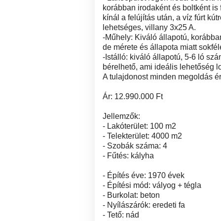
korábban irodaként és boltként is 
kínál a felújítás után, a víz fúrt kú
lehetséges, villany 3x25 A.
-Műhely: Kiváló állapotú, korább
de mérete és állapota miatt sokfé
-Istálló: kiváló állapotú, 5-6 ló sz
bérelhető, ami ideális lehetőség l
A tulajdonost minden megoldás ér
Ár: 12.990.000 Ft
Jellemzők:
- Lakóterület: 100 m2
- Telekterület: 4000 m2
- Szobák száma: 4
- Fűtés: kályha
- Építés éve: 1970 évek
- Építési mód: vályog + tégla
- Burkolat: beton
- Nyílászárók: eredeti fa
- Tető: nád