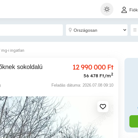
Fió
/ mg-i ingatlan
12 990 000
Ft
2
56 478 Ft/m
a
Feladás dátuma: 2026.07.08 09:10