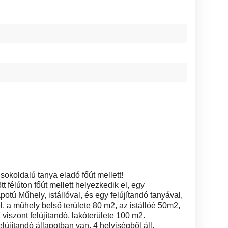
okoldalú tanya eladó főút mellett!
 félúton főút mellett helyezkedik el, egy
potú Műhely, istállóval, és egy felújítandó tanyával,
, a műhely belső területe 80 m2, az istállóé 50m2,
 viszont felújítandó, lakóterülete 100 m2.
elújítandó állapotban van, 4 helyiségből áll,