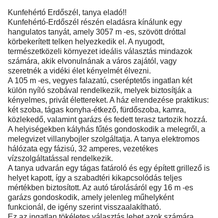
Kunfehértó Erdőszél, tanya eladó!!
Kunfehértó-Erdőszél részén eladásra kínálunk egy
hangulatos tanyát, amely 3057 m -es, szövött dróttal
körbekerített telken helyezkedik el. A nyugodt,
természetközeli környezet ideális választás mindazok
számára, akik elvonulnának a város zajától, vagy
szeretnék a vidéki élet kényelmét élvezni.
A 105 m -es, vegyes falazatú, cseréptetős ingatlan két
külön nyíló szobával rendelkezik, melyek biztosítják a
kényelmes, privát élettereket. A ház elrendezése praktikus:
két szoba, tágas konyha-étkező, fürdőszoba, kamra,
közlekedő, valamint garázs és fedett terasz tartozik hozzá.
A helyiségekben kályhás fűtés gondoskodik a melegről, a
melegvizet villanybojler szolgáltatja. A tanya elektromos
hálózata egy fázisú, 32 amperes, vezetékes
vízszolgáltatással rendelkezik.
A tanya udvarán egy tágas fatároló és egy épített grillező is
helyet kapott, így a szabadtéri kikapcsolódás teljes
mértékben biztosított. Az autó tárolásáról egy 16 m -es
garázs gondoskodik, amely jelenleg műhelyként
funkcionál, de igény szerint visszaalakítható.
Ez az ingatlan tökéletes választás lehet azok számára,