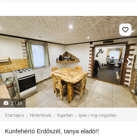
1
/ 15
Startapro
Hirdetések
Ingatlan
Ipari / mg-i ingatlan
Kunfehértó Erdőszél, tanya eladó!!