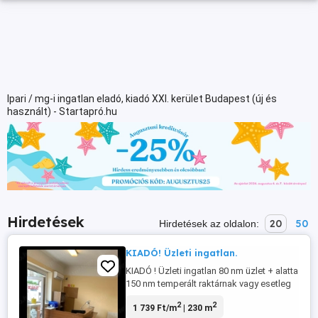
Ipari / mg-i ingatlan eladó, kiadó XXI. kerület Budapest (új és
használt) - Startapró.hu
Hirdetések
20
50
Hirdetések az oldalon:
KIADÓ! Üzleti ingatlan.
KIADÓ ! Üzleti ingatlan 80 nm üzlet + alatta
150 nm temperált raktárnak vagy esetleg
kis műhelynek. Közvetlen előtte bekerített
2
2
1 739 Ft/m
| 230 m
+250 nm szabadterület, főútvonalon