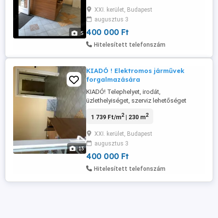
délpesten. Eszközök, gépek, különböző
XXI. kerület, Budapest
termékek, áruk, bemutatására, javítására
augusztus 3
és árusítására. is alkalmas Szociális
helyiség, teakonyha, ...
400 000 Ft
5
Hitelesített telefonszám
KIADÓ ! Elektromos járművek
forgalmazására
KIADÓ! Telephelyet, irodát,
üzlethelyiséget, szerviz lehetőséget
kínálunk ELEKTROMOS!!! Használt és új
2
2
1 739 Ft/m
| 230 m
járművek forgalmazására ,javítására !
Autó, motor, robogó, kerékpár stb Délpest
XXI. kerület, Budapest
forgalmas főútvonalán 80 nm üzlet, 4
augusztus 3
helyiség alatta 150 nm terület 2,3 magas
13
4,75 m ajtó, targoncával járható temperált
400 000 Ft
...
Hitelesített telefonszám