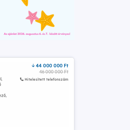
44 000 000 Ft
46 000 000 Ft
l,
Hitelesített telefonszám
ő
,
ező,