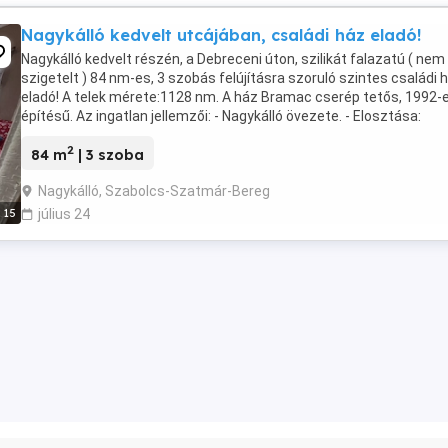
Nagykálló kedvelt utcájában, családi ház eladó!
Nagykálló kedvelt részén, a Debreceni úton, szilikát falazatú ( nem
szigetelt ) 84 nm-es, 3 szobás felújításra szoruló szintes családi 
eladó! A telek mérete:1128 nm. A ház Bramac cserép tetős, 1992-
építésű. Az ingatlan jellemzői: - Nagykálló övezete. - Elosztása:
Földszinten:1 szoba, Fürdőszoba, ...
2
84 m
| 3 szoba
Nagykálló, Szabolcs-Szatmár-Bereg
15
július 24