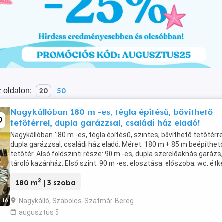
 oldalon:
20
50
Nagykállóban 180 m -es, tégla építésű, bővíthető
tetőtérrel, dupla garázzsal, családi ház eladó!
Nagykállóban 180 m -es, tégla építésű, szintes, bővíthető tetőtérre
dupla garázzsal, családi ház eladó. Méret: 180 m + 85 m beépíthet
tetőtér. Alsó földszinti része: 90 m -es, dupla szerelőaknás garázs
tároló kazánház. Első szint: 90 m -es, elosztása: előszoba, wc, étk
konyha-kamra, 2 külön ...
2
180 m
| 3 szoba
Nagykálló, Szabolcs-Szatmár-Bereg
16
augusztus 5