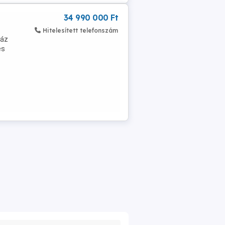
34 990 000 Ft
Hitelesített telefonszám
ház
es