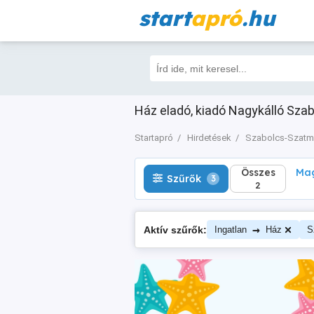
start
apró
.hu
Összes
Magá
Szűrők
3
2
Ház eladó, kiadó Nagykálló Szab
Startapró
Hirdetések
Szabolcs-Szatm
Összes
Mag
Szűrők
3
2
→
Aktív szűrők:
Ingatlan
Ház
S