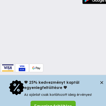
💖 25% kedvezményt kaptál
egyenlegfeltöltésre 💖
dul Dacia nr 34, Oradea 410346, Romania | Tax ID: RO44483373 -
In
Az ajánlat csak korlátozott ideig érvényes!