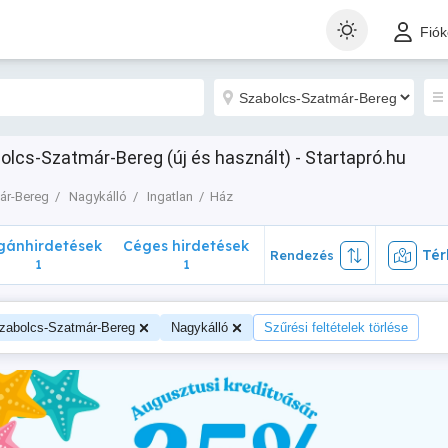
nhirdetések
Céges hirdetések
Térk
Rendezés
Fió
1
1
olcs-Szatmár-Bereg (új és használt) - Startapró.hu
ár-Bereg
Nagykálló
Ingatlan
Ház
ánhirdetések
Céges hirdetések
Tér
Rendezés
1
1
zabolcs-Szatmár-Bereg
Nagykálló
Szűrési feltételek törlése