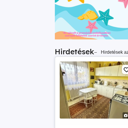
Hirdetések
–
Hirdetések az