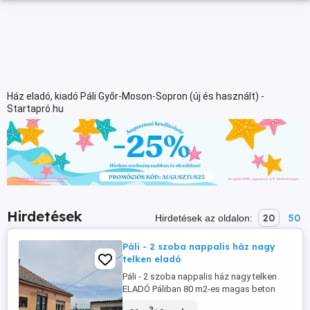
Ház eladó, kiadó Páli Győr-Moson-Sopron (új és használt) -
Startapró.hu
Hirdetések
20
50
Hirdetések az oldalon:
Páli - 2 szoba nappalis ház nagy
telken eladó
Páli - 2 szoba nappalis ház nagy telken
ELADÓ Páliban 80 m2-es magas beton
alapos téglaház 2186 m2-es telken eladó.
2