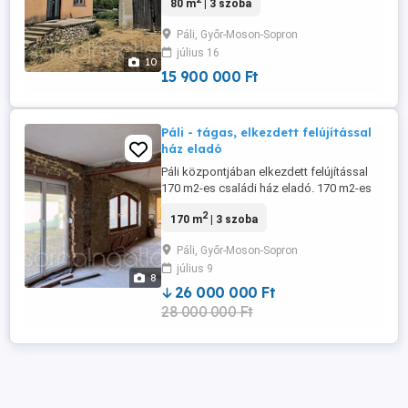
80 m
| 3 szoba
HELYISÉGEK: - 2 szoba - nappali - konyha
kamrával - fürdő - előszoba MŰSZAKI
Páli, Győr-Moson-Sopron
JELLEMZŐK: - beton alapon tégla építésű
július 16
ház - cserépfedés - fűtés kályha által -
10
meleg víz villanybojler ...
15 900 000 Ft
Páli - tágas, elkezdett felújítással
ház eladó
Páli központjában elkezdett felújítással
170 m2-es családi ház eladó. 170 m2-es
családi ház 50 m2-es terasszal - gázfűtés
2
170 m
| 3 szoba
kialakítása folyamatban van, mely benne
van az árban - aljzat betonozása,
Páli, Győr-Moson-Sopron
szigetelése - új villanyvezetékek -
július 9
műanyag nyílászárók - téglaépítésű -
8
bútorozatlan - 50 m2-es terasz TELEK - ...
26 000 000 Ft
28 000 000 Ft