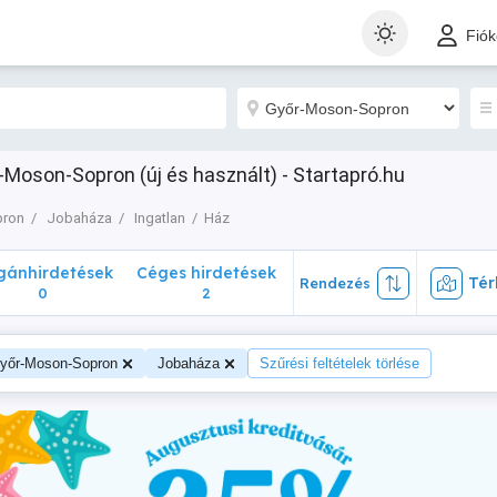
nhirdetések
Céges hirdetések
Térk
Rendezés
Fió
0
2
-Moson-Sopron (új és használt) - Startapró.hu
pron
Jobaháza
Ingatlan
Ház
ánhirdetések
Céges hirdetések
Tér
Rendezés
0
2
yőr-Moson-Sopron
Jobaháza
Szűrési feltételek törlése