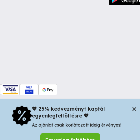
💖 25% kedvezményt kaptál
egyenlegfeltöltésre 💖
dul Dacia nr 34, Oradea 410346, Romania | Tax ID: RO44483373 -
In
Az ajánlat csak korlátozott ideig érvényes!