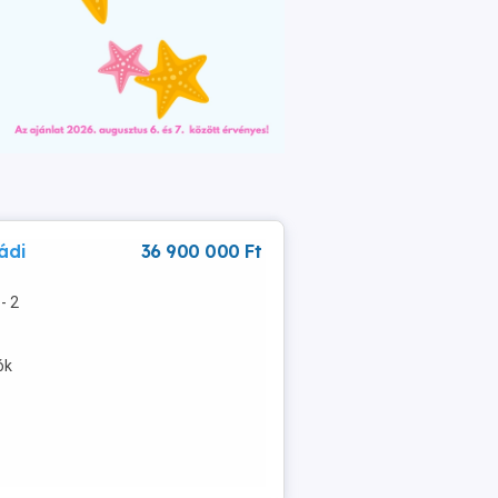
ádi
36 900 000 Ft
- 2
ók