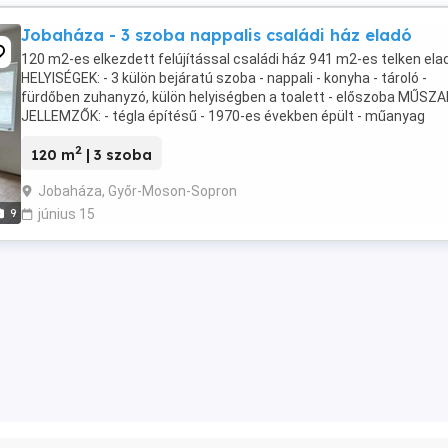
Jobaháza - 3 szoba nappalis családi ház eladó
120 m2-es elkezdett felújítással családi ház 941 m2-es telken ela
HELYISÉGEK: - 3 külön bejáratú szoba - nappali - konyha - tároló -
fürdőben zuhanyzó, külön helyiségben a toalett - előszoba MŰSZA
JELLEMZŐK: - tégla építésű - 1970-es években épült - műanyag
nyílászárók - beton alap - fűtés cserépkályha ...
2
120 m
| 3 szoba
Jobaháza, Győr-Moson-Sopron
9
június 15