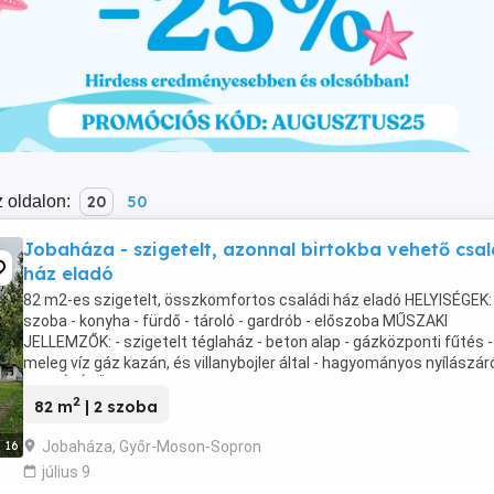
 oldalon:
20
50
Jobaháza - szigetelt, azonnal birtokba vehető csal
ház eladó
82 m2-es szigetelt, összkomfortos családi ház eladó HELYISÉGEK: 
szoba - konyha - fürdő - tároló - gardrób - előszoba MŰSZAKI
JELLEMZŐK: - szigetelt téglaház - beton alap - gázközponti fűtés -
meleg víz gáz kazán, és villanybojler által - hagyományos nyílászár
MELLÉKÉPÜLETEK: - garázs - ólak - ...
2
82 m
| 2 szoba
Jobaháza, Győr-Moson-Sopron
16
július 9