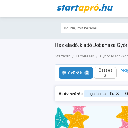
start
apró
.hu
Összes
Magá
Szűrők
3
2
Ház eladó, kiadó Jobaháza Győr
Startapró
Hirdetések
Győr-Moson-So
Összes
Mag
Szűrők
3
2
→
Aktív szűrők:
Ingatlan
Ház
G