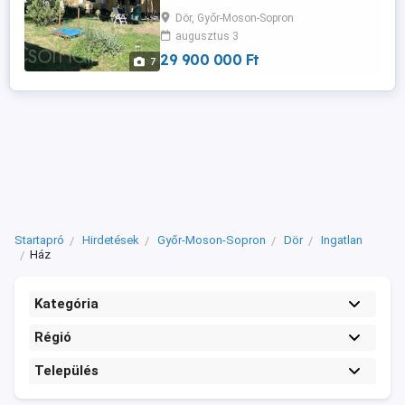
zuhanyzó is rendelkezésre áll - gádor
Dör, Győr-Moson-Sopron
MŰSZAKI JELLEMZŐK: - vastag tégla
augusztus 3
falazat - cserép tető - a szobák aljzata
betonozott és hajópadlóval, illetve
29 900 000 Ft
7
szőnyegpadlóval ...
Startapró
Hirdetések
Győr-Moson-Sopron
Dör
Ingatlan
Ház
Kategória
Régió
Település