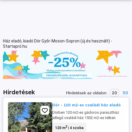
Ház eladó, kiadó Dör Győr-Moson-Sopron (új és használt) -
Startapró.hu
Hirdetések
20
50
Hirdetések az oldalon:
Dör - 120 m2-es családi ház eladó
Dörben 120 m2-es gádoros parasztház
jellegű családi ház 1502 m2-es telken
eladó. HELYISÉGEK: - 4 szoba - konyha +
2
120 m
| 4 szoba
étkező - tároló - fürdőben kád és