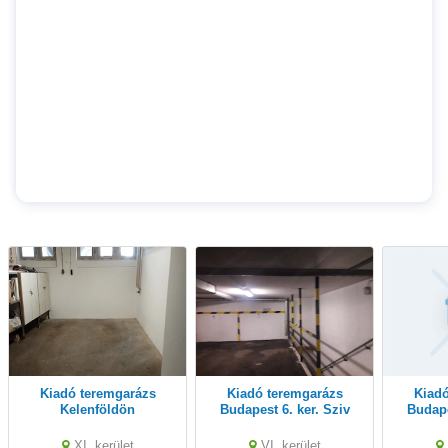
Kiadó teremgarázs
Kiadó teremgarázs
Kiadó teremgarázs
Kelenföldön
Budapest 6. ker. Sziv
Budape
utca 36
XI. kerület
VI. kerület