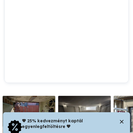
💖 25% kedvezményt kaptál
egyenlegfeltöltésre 💖