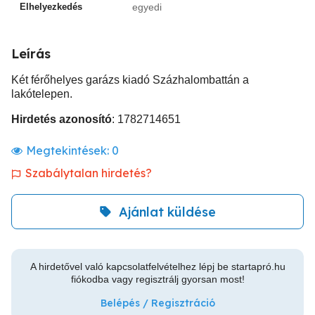
Elhelyezkedés
egyedi
Leírás
Két férőhelyes garázs kiadó Százhalombattán a
lakótelepen.
Hirdetés azonosító
: 1782714651
Megtekintések:
0
Szabálytalan hirdetés?
Ajánlat küldése
A hirdetővel való kapcsolatfelvételhez lépj be startapró.hu
fiókodba vagy regisztrálj gyorsan most!
Belépés / Regisztráció