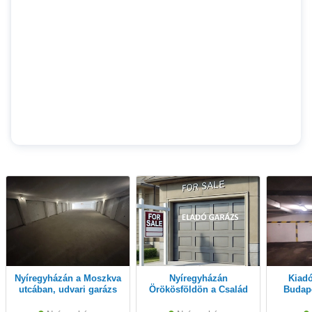
Nyíregyházán a Moszkva
Nyíregyházán
Kiadó teremgarázs
utcában, udvari garázs
Örökösföldön a Család
Budape
eladó!
utcai garázssoron 15 nm-
es, önálló garázs eladó!