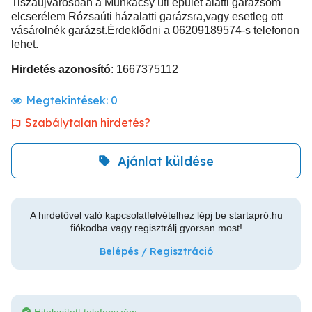
Tiszaújvárosban a Munkácsy úti épület alatti garázsom
elcserélem Rózsaúti házalatti garázsra,vagy esetleg ott
vásárolnék garázst.Érdeklődni a 06209189574-s telefonon
lehet.
Hirdetés azonosító
: 1667375112
Megtekintések:
0
Szabálytalan hirdetés?
Ajánlat küldése
A hirdetővel való kapcsolatfelvételhez lépj be startapró.hu
fiókodba vagy regisztrálj gyorsan most!
Belépés / Regisztráció