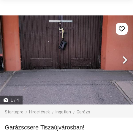
1
/ 4
Startapro
Hirdetések
Ingatlan
Garázs
Garázscsere Tiszaújvárosban!