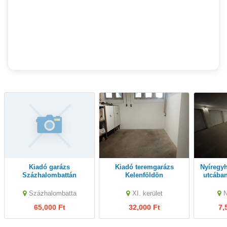
Kiadó garázs
Kiadó teremgarázs
Nyíregyházán a Moszkva
Százhalombattán
Kelenföldön
utcában
Százhalombatta
XI. kerület
65,000 Ft
32,000 Ft
7,