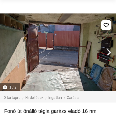
1
/ 2
Startapro
Hirdetések
Ingatlan
Garázs
Fonó út önálló tégla garázs eladó 16 nm