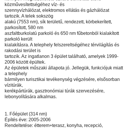
közművesítettségéhez víz- és
szennyvízhálózat, elektromos ellátás és gázhálózat
tartozik. A telek sokszög
alakú (7553 nm), sík területű, rendezett, körbekerített,
parkosított, 580 nm
aszfaltburkolatú parkoló és 650 nm fűbetonból kialakított
parkoló került
kialakításra. A telephely felszereltségéhez térvilágítás és
rakodási terület is
tartozik. Az ingatlanon 3 épület található, amelyek 1999-
2006 között épültek.
Az épületek műszaki állapota jó. Jellegük, funkciójuk miatt
a telephely
bármilyen turisztikai tevékenység végzésére, elsősorban
vízitúrák,
kerékpártúrák, gasztronómiai túrák szervezésére,
lebonyolítására alkalmas.
1. Főépület (314 nm)
Építés éve: 2005-2006
Rendeltetése: étterem+terasz, konyha, recepció,