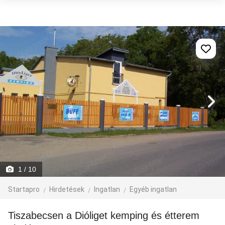
1
/ 10
Startapro
Hirdetések
Ingatlan
Egyéb ingatlan
Tiszabecsen a Dióliget kemping és étterem