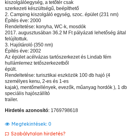
kiszolgálóegység, a tetőtér csak
szerkezeti készültségű, beépíthető
2. Camping kiszolgáló egység, szoc. épület (231 nm)
Építés éve: 2000
Rendeltetése: konyha, WC-k, mosdók
2017. augusztusában 36.2 M Ft pályázati lehetőség által
felújítottuk.
3. Hajótároló (350 nm)
Építés éve: 2002
Az épület acélvázas tartószerkezet és Lindab fém
hullámlemez tetőszerkezetből
épült.
Rendeltetése: turisztikai eszközök 100 db hajó (4
személyes kenu, 2-es és 1-es
kajak), mentőmellények, evezők, műanyag hordók ), 1 db
speciális hajószállító
trailer.
Hirdetés azonosító
: 1769798618
Megtekintések:
0
Szabálytalan hirdetés?