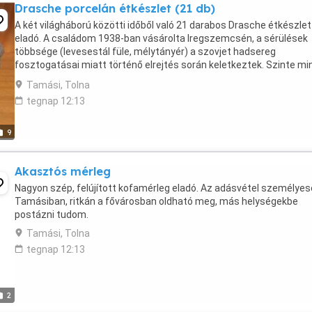
Drasche porcelán étkészlet (21 db)
A két világháború közötti időből való 21 darabos Drasche étkészlet
eladó. A családom 1938-ban vásárolta Iregszemcsén, a sérülések
többsége (levesestál füle, mélytányér) a szovjet hadsereg
fosztogatásai miatt történő elrejtés során keletkeztek. Szinte m
darabja fennmaradt, de 3 db kistányér hiányzik ...
Tamási, Tolna
tegnap 12:13
9
Akasztós mérleg
Nagyon szép, felújított kofamérleg eladó. Az adásvétel személye
Tamásiban, ritkán a fővárosban oldható meg, más helységekbe
postázni tudom.
Tamási, Tolna
tegnap 12:13
2