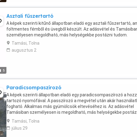
Asztali fűszertartó
A képek szerinti kitűnő állapotban eladó egy asztali fűszertartó, a
foltmentes fémből és üvegből készült. Az adásvétel és Tamásiba
személyesen megoldható, más helységekbe postázni tudom.
Tamási, Tolna
augusztus 2
5
Paradicsompaszírozó
A képek szerinti állapotban eladó egy paradicsompaszírozó a hoz
tartozó nyomófával. A passzírozó a megvétel után akár használat
fogható. Alkalmas más gyümölcsök eltevéséhez is. Az adásvétel
Tamásiban személyesen is megoldható, más helységekbe postáz
tudom.
Tamási, Tolna
július 29