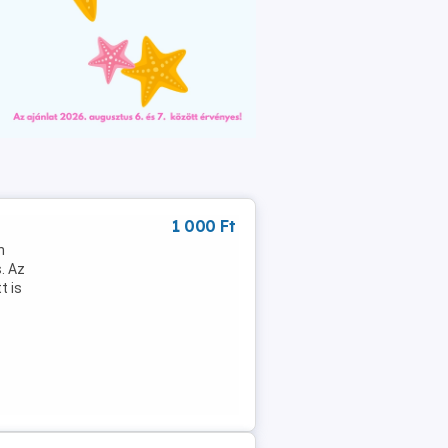
1 000 Ft
n
. Az
t is