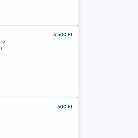
3 500 Ft
boz
g:
300 Ft