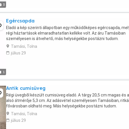
3
Egércsapda
Eladó a kép szerinti állapotban egy működőképes egércsapda, mel
régi háztartások elmaradhatatlan kelléke volt. Az áru Tamásiban
személyesen is átvehető, más helységekbe postázni tudom.
Tamási, Tolna
július 29
1
Antik cumisüveg
Régi üvegből készült cumisüveg eladó. A tárgy 20,5 cm magas és 
alsó átmérője 5,3 cm. Az adásvétel személyesen Tamásiban, ritká
fővárosban oldható meg. Más helységekbe postázni tudom.
Tamási, Tolna
július 29