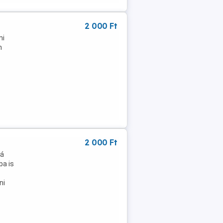
2 000 Ft
mi
n
2 000 Ft
zá
ba is
ni