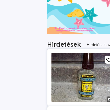
Hirdetések
–
Hirdetések az