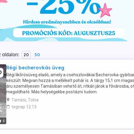
 oldalon:
20
50
Régi becherovkás üveg
Régi likőrösüveg eladó, amely a csehszlovákiai Becherovka-gyárba
készült. Megvan hozzá a mellékelt pohár is. A tárgy 15,1 cm magas
áru személyesen Tamásiban vehető át, ritkán járok a fővárosba, ot
megoldható. Más helységekbe postázni tudom.
Tamási, Tolna
tegnap 12:13
5