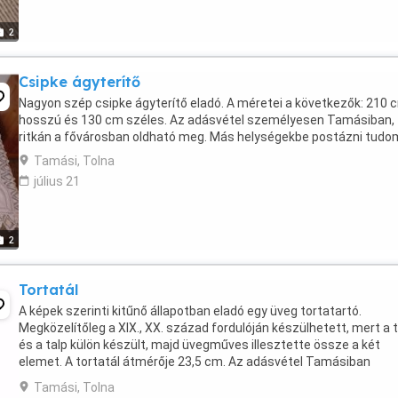
2
Csipke ágyterítő
Nagyon szép csipke ágyterítő eladó. A méretei a következők: 210 
hosszú és 130 cm széles. Az adásvétel személyesen Tamásiban,
ritkán a fővárosban oldható meg. Más helységekbe postázni tudo
Tamási, Tolna
július 21
2
Tortatál
A képek szerinti kitűnő állapotban eladó egy üveg tortatartó.
Megközelítőleg a XIX., XX. század fordulóján készülhetett, mert a t
és a talp külön készült, majd üvegműves illesztette össze a két
elemet. A tortatál átmérője 23,5 cm. Az adásvétel Tamásiban
személyesen megoldható, ritkán Budapesten is. ...
Tamási, Tolna