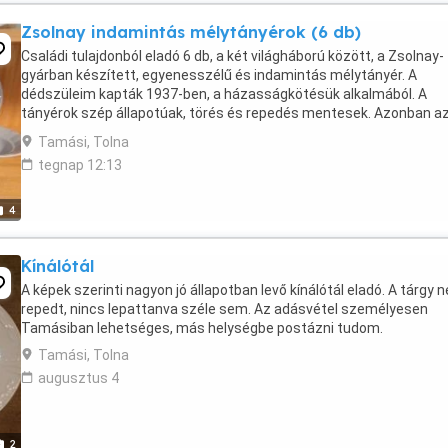
Zsolnay indamintás mélytányérok (6 db)
Családi tulajdonból eladó 6 db, a két világháború között, a Zsolnay-
gyárban készített, egyenesszélű és indamintás mélytányér. A
dédszüleim kapták 1937-ben, a házasságkötésük alkalmából. A
tányérok szép állapotúak, törés és repedés mentesek. Azonban a
egyiknek a széle lepattant, amely hibáról képet is ...
Tamási, Tolna
tegnap 12:13
4
Kínálótál
A képek szerinti nagyon jó állapotban levő kínálótál eladó. A tárgy 
repedt, nincs lepattanva széle sem. Az adásvétel személyesen
Tamásiban lehetséges, más helységbe postázni tudom.
Tamási, Tolna
augusztus 4
2