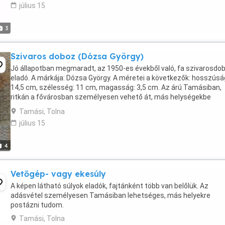
július 15
3
Szivaros doboz (Dózsa György)
Jó állapotban megmaradt, az 1950-es évekből való, fa szivarosdo
eladó. A márkája: Dózsa György. A méretei a következők: hosszúsá
14,5 cm, szélesség: 11 cm, magasság: 3,5 cm. Az árú Tamásiban,
ritkán a fővárosban személyesen vehető át, más helységekbe
postázni tudom.
Tamási, Tolna
július 15
4
Vetőgép- vagy ekesúly
A képen látható súlyok eladók, fajtánként több van belőlük. Az
adásvétel személyesen Tamásiban lehetséges, más helyekre
postázni tudom.
Tamási, Tolna