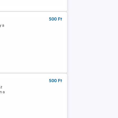
500 Ft
y a
500 Ft
az
n a