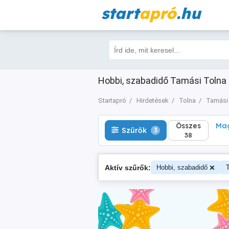
start
apró
.hu
Összes
Magá
Szűrők
3
38
Hobbi, szabadidő Tamási Tolna 
Startapró
Hirdetések
Tolna
Tamási
Összes
Mag
Szűrők
3
38
Aktív szűrők:
Hobbi, szabadidő