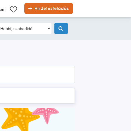
Hirdetésfeladás
kom