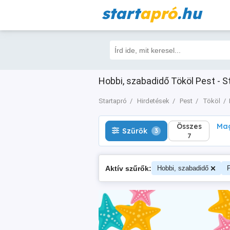
start
apró
.hu
Összes
Magá
Szűrők
3
7
Hobbi, szabadidő Tököl Pest - S
Startapró
Hirdetések
Pest
Tököl
Összes
Mag
Szűrők
3
7
Aktív szűrők:
Hobbi, szabadidő