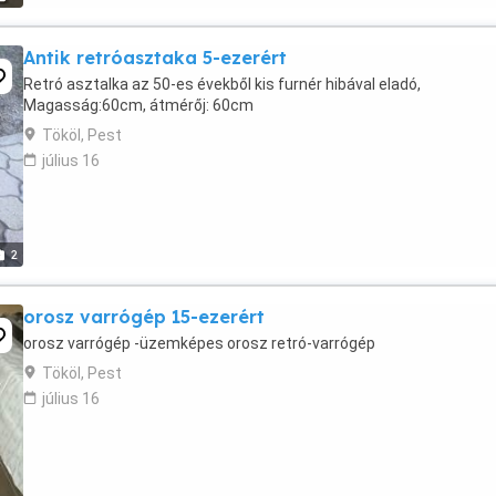
Antik retróasztaka 5-ezerért
Retró asztalka az 50-es évekből kis furnér hibával eladó,
Magasság:60cm, átmérőj: 60cm
Tököl, Pest
július 16
2
orosz varrógép 15-ezerért
orosz varrógép -üzemképes orosz retró-varrógép
Tököl, Pest
július 16