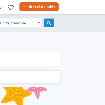
Hirdetésfeladás
kom