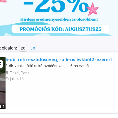
 oldalon:
20
50
3-db. retró-szódásüveg, -a 6-as évkből 3-ezerért
3-db. vastagfalú retró-szódásüveg, -a 6-as évkből
Tököl, Pest
július 16
3