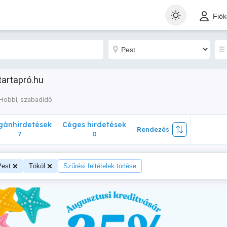
nhirdetések
Céges hirdetések
Rendezés
Fió
7
0
tartapró.hu
Hobbi, szabadidő
ánhirdetések
Céges hirdetések
Rendezés
7
0
Pest
Tököl
Szűrési feltételek törlése