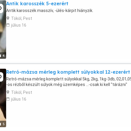
Antik karosszék 5-ezerért
Antik karosszék masszív, -ülés-kárpit hiányzik.
Tököl, Pest
július 16
4
Retró-mázsa mérleg komplett súlyokkal 12-ezerért
Retró-mázsa mérleg komplett súlyokkal 5kg, 2kg, 1kg-3db, 02,01,05
-os rézből készült súlyok még üzemképes ...-csak ki kell "tárázni"
Tököl, Pest
július 16
5