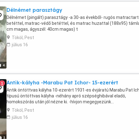
Délnémet parasztágy
Délnémet (pingált) parasztágy -a 30-as évekből- rugós matractar
betéttel, matrac-védő betéttel, és matrac huzattal (188x95) támla
cm magas, ágyszél: 40cm magas) t
Tököl, Pest
július 16
4
Antik-kályha -Marabu Pat Ichor- 15-ezerért
1
Antik öntöttvas kályha 10-ezerért 1931-es évjáratú Marabu Pat Ic
típusú öntöttvas kályha -néhány apró szépséghibával eladó,
homokszórás után jól nézne ki. -hívjon megegyezünk...
Tököl, Pest
július 16
3