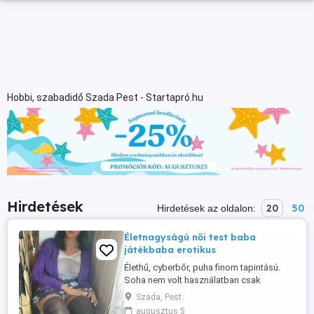
Hobbi, szabadidő Szada Pest - Startapró.hu
Hirdetések
20
50
Hirdetések az oldalon:
Életnagyságú női test baba
játékbaba erotikus
Élethű, cyberbőr, puha finom tapintású.
Soha nem volt használatban csak
nézegetve... 75 éves úr tulajdona.
Szada, Pest
Repedezett kissé a könyöke, a talpa és a
augusztus 5