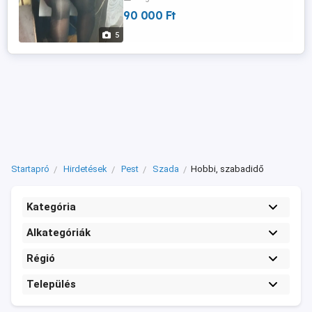
térde, de teljes mértékben használható
90 000 Ft
lehet. Bemutatókra, legénybúcsú, vagy
ahova amire szeretnéd. 155 cm és 50kg
5
Csak telefonon mert nála van!!!
Startapró
Hirdetések
Pest
Szada
Hobbi, szabadidő
Kategória
Alkategóriák
Régió
Település