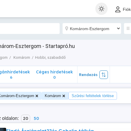
nhirdetések
Céges hirdetések
Rendezés
Fió
6
0
árom-Esztergom - Startapró.hu
rgom
Komárom
Hobbi, szabadidő
ánhirdetések
Céges hirdetések
Rendezés
6
0
Komárom-Esztergom
Komárom
Szűrési feltételek törlése
 oldalon:
20
50