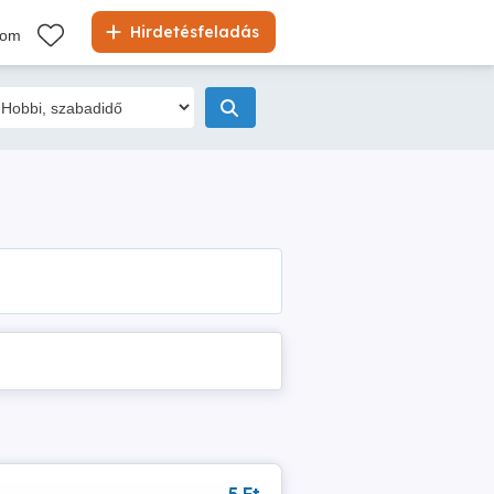
Hirdetésfeladás
kom