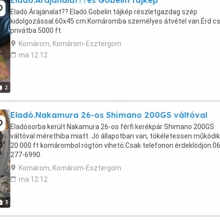
Eladó.Árajánalat??és Gobelin tájkép
Eladó.Árajánalat?? Eladó.Gobelin tájkép részletgazdag szép
kidolgozással.60x45 cm.Komáromba személyes átvétel van.Érd c
privátba 5000 ft.
Komárom, Komárom-Esztergom
ma 12:12
2
Eladó.Nakamura 26-os Shimano 200GS váltóval
Eladósorba került Nakamura 26-os férfi kerékpár Shimano 200GS
váltóval mérethiba miatt. Jó állapotban van, tökéletessen működik
20 000 ft komárombol rögtön vihetö.Csak telefonon érdeklödjön.0
277-6990.
Komárom, Komárom-Esztergom
ma 12:12
3