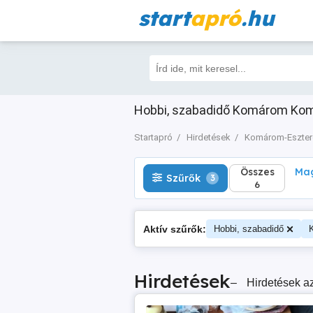
start
apró
.hu
Összes
Magá
Szűrők
3
6
Hobbi, szabadidő Komárom Kom
Startapró
Hirdetések
Komárom-Eszte
Összes
Mag
Szűrők
3
6
Aktív szűrők:
Hobbi, szabadidő
Hirdetések
–
Hirdetések az