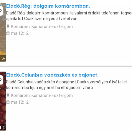
Eladó.Régi dolgaim komáromban.
Eladó.Régi dolgaim komáromban.Ha valami érdekli telefonon tegye
ajánlatot.Csak személyes átvétel van.
Komárom, Komárom-Esztergom
ma 12:12
16
Eladó.Colunbia vadászkés és bajonet.
Eladó.Colunbia vadászkés és bajonet.Csak személyes átvétellel
komáromba.Irjon egy árat ha elfogadom viheti.
Komárom, Komárom-Esztergom
ma 12:12
2