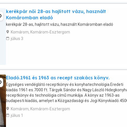
kerékpár női 28-as hajlitott vázu, használt
Komáromban eladó
kerékpár 28-as, hajlitott vázu, használt Komáromban eladó
Komárom, Komárom-Esztergom
július 3
Eladó.1961 és 1963 as recept szakács könyv.
Egységes vendéglátó receptkönyv és konyhatechnológia.Eredeti
kiadás 1961 es.7000 ft. Tárgyik Sándor és Nagy László Hidegkonyh
receptkönyv és technológia című munkája. A könyv az 1963-as
budapesti kiadás, amelyet a Közgazdasági és Jogi Könyvkiadó.450
Friss zöldség és gyümölcslevek 1500 ft.Komáromi ...
Komárom, Komárom-Esztergom
július 1