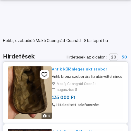
Hobbi, szabadidő Makó Csongrád-Csanád - Startapró.hu
Hirdetések
20
50
Hirdetések az oldalon:
Antik különleges akt szobor
Antik bronz szobor ára fix utánvéttel nincs
Makó, Csongrád-Csanád
augusztus 5
135 000 Ft
Hitelesített telefonszám
5