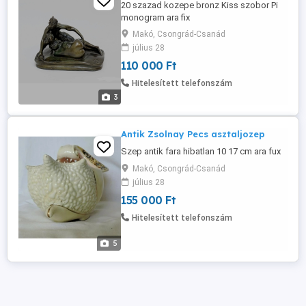
20 szazad kozepe bronz Kiss szobor Pi
monogram ara fix
Makó, Csongrád-Csanád
július 28
110 000 Ft
Hitelesített telefonszám
3
Antik Zsolnay Pecs asztaljozep
Szep antik fara hibatlan 10 17 cm ara fux
Makó, Csongrád-Csanád
július 28
155 000 Ft
Hitelesített telefonszám
5