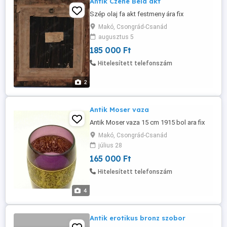
Antik Czene Béla akt
Szép olaj fa akt festmeny ára fix
Makó, Csongrád-Csanád
augusztus 5
185 000 Ft
Hitelesített telefonszám
2
Antik Moser vaza
Antik Moser vaza 15 cm 1915 bol ara fix
Makó, Csongrád-Csanád
július 28
165 000 Ft
Hitelesített telefonszám
4
Antik erotikus bronz szobor