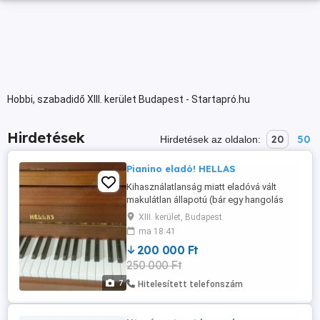
Hobbi, szabadidő XIII. kerület Budapest - Startapró.hu
Hirdetések
20
50
Hirdetések az oldalon:
Pianino eladó! HELLAS
Kihasználatlanság miatt eladóvá vált
makulátlan állapotú (bár egy hangolás
ráfér) hangszerünk. Budapest XIII kerület
XIII. kerület, Budapest
Szent István körút környékén magas
ma 18:41
belmagasságú harmadik emeleti lakásból
200 000 Ft
kell elszállítani vétel esetén. A szállításban
250 000 Ft
sajnos nem tudunk segíteni, az a vevő
dolga lesz ezt kérem figyelembe ...
7
Hitelesített telefonszám