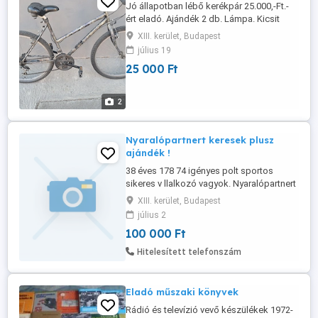
Jó állapotban lébő kerékpár 25.000,-Ft.-
ért eladó. Ajándék 2 db. Lámpa. Kicsit
alkuképes.
XIII. kerület, Budapest
július 19
25 000 Ft
2
Nyaralópartnert keresek plusz
ajándék !
38 éves 178 74 igényes polt sportos
sikeres v llalkozó vagyok. Nyaralópartnert
keresek fiatal lány személyében. Mindent
XIII. kerület, Budapest
én fizetek. Keress bátran. Az aj ndékot Te
július 2
v lasztod !
100 000 Ft
Hitelesített telefonszám
Eladó műszaki könyvek
Rádió és televízió vevő készülékek 1972-