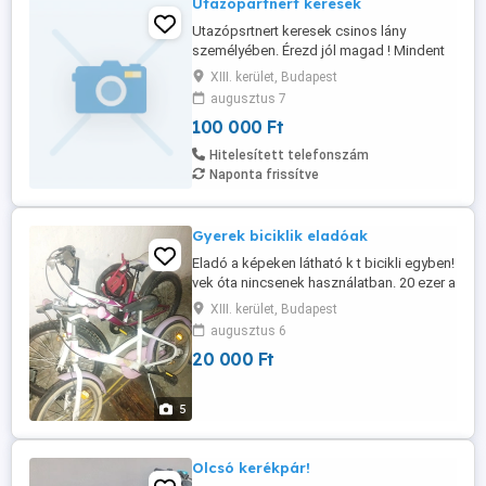
Utazópartnert keresek
Utazópsrtnert keresek csinos lány
személyében. Érezd jól magad ! Mindent
én fizetek. 38 éves 278 74 igényes polt
XIII. kerület, Budapest
sportos sikeres v llalkozó vagyok.
augusztus 7
100 000 Ft
Hitelesített telefonszám
Naponta frissítve
Gyerek biciklik eladóak
Eladó a képeken látható k t bicikli egyben!
vek óta nincsenek használatban. 20 ezer a
kettő egyben.
XIII. kerület, Budapest
augusztus 6
20 000 Ft
5
Olcsó kerékpár!