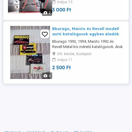
május 13
Superkings K-19 Security Truck Fort Knox
3 000 Ft
- England C1978 Lesney Vintage, kissé
2
kopott, jó állapot. Matchbox alk. Filctollal
festett. Kódzáras hátsó ajtó ...
Bburago, Maisto és Revell modell
autó katalógusok egyben eladók
Bburago 1992, 1994, Maisto 1992 és
Revell Metal kis méretű katalógusok. Áruk
egyben: 2500 Ft. A telefonokat 10 és 20
XIII. kerület, Budapest
óra között várom.
május 11
2 500 Ft
2