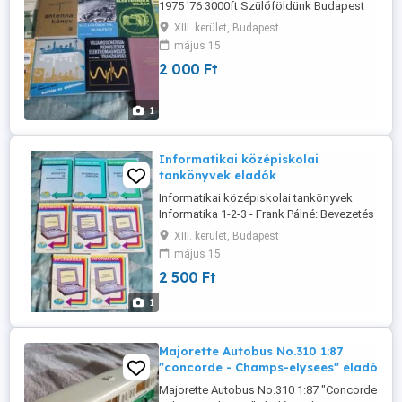
1975 '76 3000ft Szülőföldünk Budapest
'80 2000ft Villamosenergia-rendszerek
XIII. kerület, Budapest
elektromágneses tranziensei '86 3000ft
május 15
Zsebszámológép-programok
2 000 Ft
építőmérnököknek '86 3000ft Hobbim az
elektronika '77 2500ft Az elektronika
világa '76 3000ft Épületgépészeti szerelő-
1
szolgáltató ...
Informatikai középiskolai
tankönyvek eladók
Informatikai középiskolai tankönyvek
Informatika 1-2-3 - Frank Pálné: Bevezetés
az informatikába - Faránki Gyula:
XIII. kerület, Budapest
Informatikai eszközök - Busi Lajos:
május 15
Számítógépes szoftverek Informatika 9-
2 500 Ft
11-14-17-18 - Bánhegyi Zoltán: dbase iii
Plus kezelése - A táblázatkezelés logikája,
1
Szövegszerkesztés egyszerűen: ...
Majorette Autobus No.310 1:87
"concorde - Champs-elysees" eladó
Majorette Autobus No.310 1:87 "Concorde