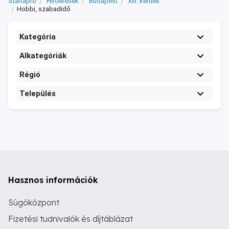
Startapró
Hirdetések
Budapest
XIII. kerület
Hobbi, szabadidő
Kategória
Alkategóriák
Régió
Település
Hasznos információk
Súgóközpont
Fizetési tudnivalók és díjtáblázat