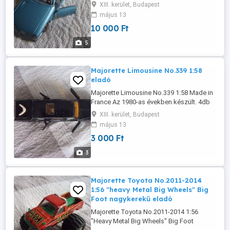
állapotú, nem törött rajta semmi.
XIII. kerület, Budapest
Esztétikailag vannak rajta festék kopások,
május 13
és filcezett a kereke, hátsó lámpája.
10 000 Ft
Matchbox alkoholos filccel, ami leírások
szerint eltávolítható. Ára: 10.000.- Ft
5
Postázást nem vállalok. Csere ...
Majorette Limousine No.339 1:58
eladó
Majorette Limousine No.339 1:58 Made in
France Az 1980-as években készült. 4db
nyíló ajtó, nyíló tetőablak. Kopott és
XIII. kerület, Budapest
filcezés van rajta. Alkohollal elvileg
május 13
eltávolítható. Ára: 3.000.- Postázást nem
3 000 Ft
vállalok. Csere nem érdekel. Telefonon
érdeklődni 10-20 óra között.
3
Majorette Toyota No.2011-2014
1:56 "heavy Metal Big Wheels" Big
Foot nagykerekű eladó
Majorette Toyota No.2011-2014 1:56
"Heavy Metal Big Wheels" Big Foot