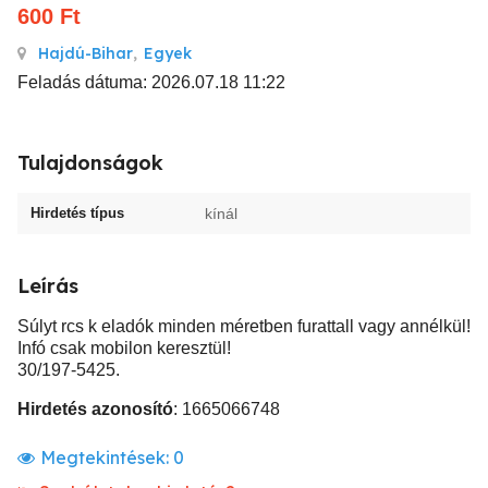
600
Ft
Hajdú-Bihar
,
Egyek
Feladás dátuma: 2026.07.18 11:22
Tulajdonságok
Hirdetés típus
kínál
Leírás
Súlyt rcs k eladók minden méretben furattall vagy annélkül!
Infó csak mobilon keresztül!
30/197-5425.
Hirdetés azonosító
: 1665066748
Megtekintések:
0