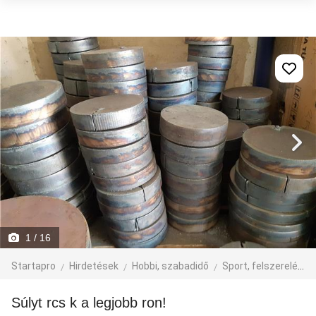
1
/ 16
Startapro
Hirdetések
Hobbi, szabadidő
Sport, felszerelés
Súlyt rcs k a legjobb ron!