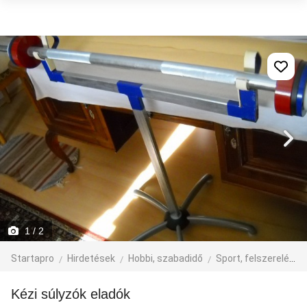
1
/ 2
Startapro
Hirdetések
Hobbi, szabadidő
Sport, felszerelés
Kézi súlyzók eladók