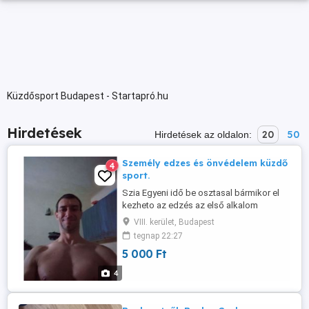
Küzdősport Budapest - Startapró.hu
Hirdetések
20
50
Hirdetések az oldalon:
Személy edzes és önvédelem küzdő
4
sport.
Szia Egyeni idő be osztasal bármikor el
kezheto az edzés az első alkalom
ingyenes! 8-9 ker. szabadtéri sport pályán
VIII. kerület, Budapest
5eft. Idő 1v2 óra hossza kb. Ha van 3 -5
tegnap 22:27
fős baráti társaságnak 3-4 EFT. ) fő
5 000 Ft
hazához is tudók menni de az tobbe kerül
Pesten és környékén. En a Corvin mozihoz
4
közel vagyok. Ajánlott ...