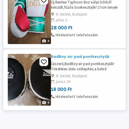
Új Benlee Typhoon 8oz súlyú bőrből
készűlt,fűzős boxkesztyűk! 21cm tenyér
körméret allattiaknak,kisebb kezűeknek
III. kerület, Budapest
ideális! Felpróbáhatóak,ezért inkább
július 2
személyes átvétel!
28 000 Ft
Hitelesített telefonszám
4
BadBoy air pad pontkesztyűk
Újszerű,BadBoy air pad pontkesztyűk!
Tökéletes ütés csillapítás,a belső
légkamrának köszönhetően,ez nem olyan
III. kerület, Budapest
mint egy átlagos potkesztyű!
június 30
18 000 Ft
Hitelesített telefonszám
4