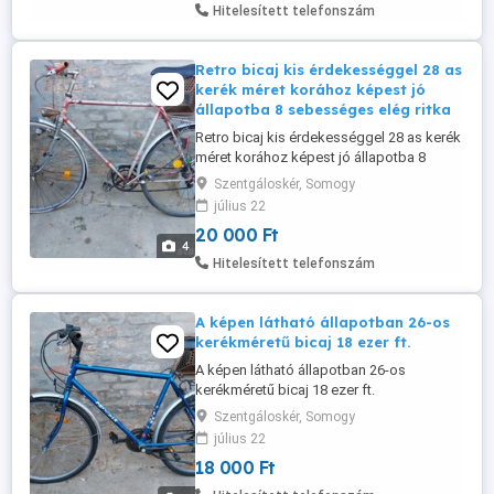
Tápellátás: 36 V 7500 (mAh) kapacitás
Hitelesített telefonszám
Hatótávolság akkumulátortöltésenként:
25 km Akkumulátor ...
Retro bicaj kis érdekességgel 28 as
kerék méret korához képest jó
állapotba 8 sebességes elég ritka
Retro bicaj kis érdekességgel 28 as kerék
méret korához képest jó állapotba 8
sebességes elég ritka váltóval ami
Szentgáloskér, Somogy
működik.Felújításra vagy használatra.Ára
július 22
20-ezer ft.
20 000 Ft
4
Hitelesített telefonszám
A képen látható állapotban 26-os
kerékméretű bicaj 18 ezer ft.
A képen látható állapotban 26-os
kerékméretű bicaj 18 ezer ft.
Szentgáloskér, Somogy
július 22
18 000 Ft