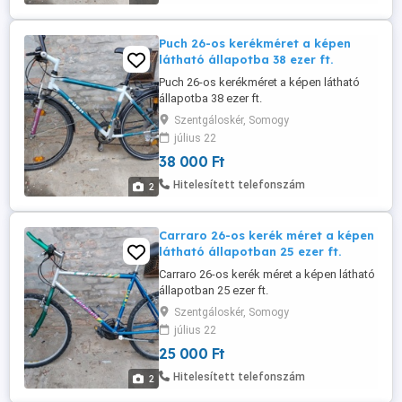
Puch 26-os kerékméret a képen
látható állapotba 38 ezer ft.
Puch 26-os kerékméret a képen látható
állapotba 38 ezer ft.
Szentgáloskér, Somogy
július 22
38 000 Ft
Hitelesített telefonszám
2
Carraro 26-os kerék méret a képen
látható állapotban 25 ezer ft.
Carraro 26-os kerék méret a képen látható
állapotban 25 ezer ft.
Szentgáloskér, Somogy
július 22
25 000 Ft
Hitelesített telefonszám
2