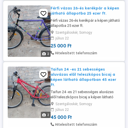
Férfi vázas 26-és kerékpár a képen
játható állapotba 25 ezer ft.
Férfi vázas 26-és kerékpár a képen játható
állapotba 25 ezer ft.
Szentgáloskér, Somogy
július 22
25 000 Ft
Hitelesített telefonszám
2
Taifun 24 -es 21 sebességes
aluvázas elől teleszkópos bicaj a
képen látható állapotban 45 ezer
ft.
Taifun 24 -es 21 sebességes aluvázas
elől teleszkópos bicaj a képen látható
állapotban 45 ezer ft.
Szentgáloskér, Somogy
július 22
2
45 000 Ft
Hitelesített telefonszám