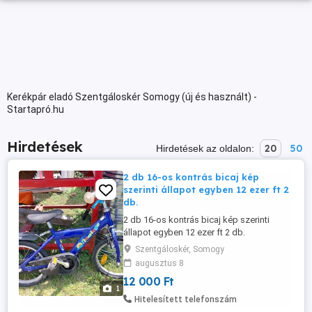
Kerékpár eladó Szentgáloskér Somogy (új és használt) -
Startapró.hu
Hirdetések
20
50
Hirdetések az oldalon:
2 db 16-os kontrás bicaj kép
szerinti állapot egyben 12 ezer ft 2
db.
2 db 16-os kontrás bicaj kép szerinti
állapot egyben 12 ezer ft 2 db.
Szentgáloskér, Somogy
augusztus 8
12 000 Ft
1
Hitelesített telefonszám