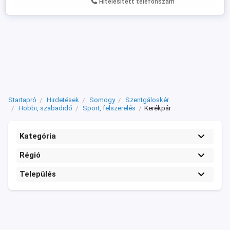
Hitelesített telefonszám
Startapró
Hirdetések
Somogy
Szentgáloskér
Hobbi, szabadidő
Sport, felszerelés
Kerékpár
Kategória
Régió
Település