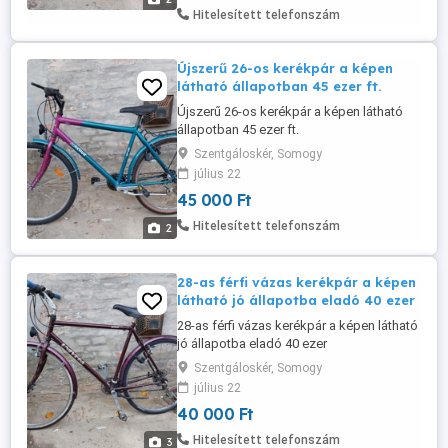
Hitelesített telefonszám
Újszerű 26-os kerékpár a képen
látható állapotban 45 ezer ft.
Újszerű 26-os kerékpár a képen látható
állapotban 45 ezer ft.
Szentgáloskér, Somogy
július 22
45 000 Ft
Hitelesített telefonszám
2
28-as férfi vázas kerékpár a képen
látható jó állapotba eladó 40 ezer
28-as férfi vázas kerékpár a képen látható
jó állapotba eladó 40 ezer
Szentgáloskér, Somogy
július 22
40 000 Ft
Hitelesített telefonszám
3