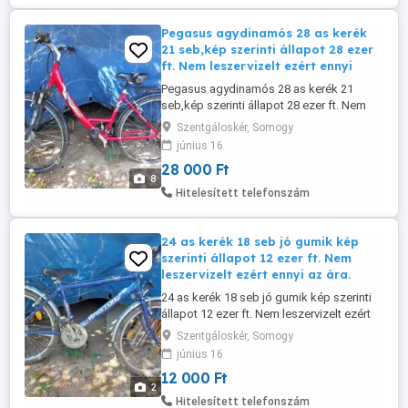
Pegasus agydinamós 28 as kerék
21 seb,kép szerinti állapot 28 ezer
ft. Nem leszervizelt ezért ennyi
Pegasus agydinamós 28 as kerék 21
seb,kép szerinti állapot 28 ezer ft. Nem
leszervizelt ezért ennyi az ára.
Szentgáloskér, Somogy
június 16
28 000 Ft
8
Hitelesített telefonszám
24 as kerék 18 seb jó gumik kép
szerinti állapot 12 ezer ft. Nem
leszervizelt ezért ennyi az ára.
24 as kerék 18 seb jó gumik kép szerinti
állapot 12 ezer ft. Nem leszervizelt ezért
ennyi az ára.
Szentgáloskér, Somogy
június 16
12 000 Ft
2
Hitelesített telefonszám