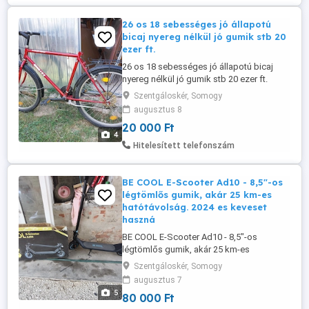
26 os 18 sebességes jó állapotú
bicaj nyereg nélkül jó gumik stb 20
ezer ft.
26 os 18 sebességes jó állapotú bicaj
nyereg nélkül jó gumik stb 20 ezer ft.
Szentgáloskér, Somogy
augusztus 8
20 000 Ft
4
Hitelesített telefonszám
BE COOL E-Scooter Ad10 - 8,5"-os
légtömlős gumik, akár 25 km-es
hatótávolság. 2024 es keveset
haszná
BE COOL E-Scooter Ad10 - 8,5"-os
légtömlős gumik, akár 25 km-es
hatótávolság. 2024 es keveset használt
Szentgáloskér, Somogy
dobozával -töltő-papirok-szerszám.
augusztus 7
Teljesítmény elektronikus jellemzők LED-
5
80 000 Ft
es fényforrás Lítium-ion akkumulátor