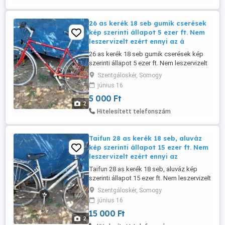
26 as kerék 18 seb gumik cserések
kép szerinti állapot 5 ezer ft. Nem
leszervizelt ezért ennyi az á
26 as kerék 18 seb gumik cserések kép
szerinti állapot 5 ezer ft. Nem leszervizelt
ezért ennyi az ára.
Szentgáloskér, Somogy
június 16
5 000 Ft
2
Hitelesített telefonszám
Taifun 28 as kerék 18 seb, aluváz
kép szerinti állapot 15 ezer ft. Nem
leszervizelt ezért ennyi az
Taifun 28 as kerék 18 seb, aluváz kép
szerinti állapot 15 ezer ft. Nem leszervizelt
ezért ennyi az ára.
Szentgáloskér, Somogy
június 16
15 000 Ft
2