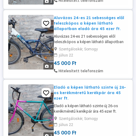
Hitelesített telefonszám
2
Aluvázas 24-es 21 sebességes elől
teleszkópos a képen látható
állapotban eladó ára 45 ezer ft.
Aluvázas 24-es 21 sebességes elől
teleszkópos a képen látható állapotban
eladó ára 45 ezer ft.
Szentgáloskér, Somogy
július 22
45 000 Ft
2
Hitelesített telefonszám
Eladó a képen látható szinte új 26-
os kerékméretű kerékpár ára 45
ezer ft.
Eladó a képen látható szinte új 26-os
kerékméretű kerékpár ára 45 ezer ft.
Szentgáloskér, Somogy
július 22
45 000 Ft
2