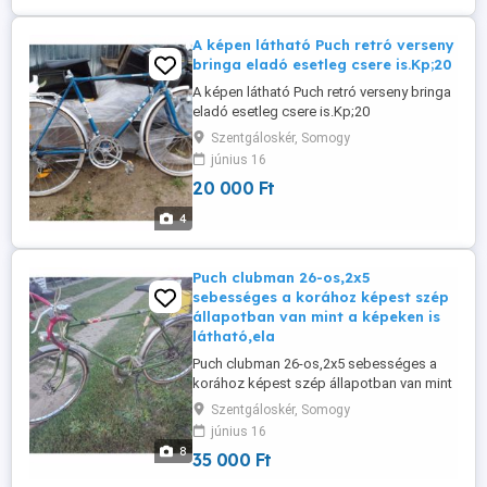
A képen látható Puch retró verseny
bringa eladó esetleg csere is.Kp;20
A képen látható Puch retró verseny bringa
eladó esetleg csere is.Kp;20
Szentgáloskér, Somogy
június 16
20 000 Ft
4
Puch clubman 26-os,2x5
sebességes a korához képest szép
állapotban van mint a képeken is
látható,ela
Puch clubman 26-os,2x5 sebességes a
korához képest szép állapotban van mint
a képeken is látható,eladó vagy
Szentgáloskér, Somogy
elcserélhető.
június 16
8
35 000 Ft