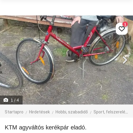
1
1
/ 4
Startapro
Hirdetések
Hobbi, szabadidő
Sport, felszerelés
KTM agyváltós kerékpár eladó.