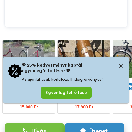
💖 25% kedvezményt kaptál
egyenlegfeltöltésre 💖
Az ajánlat csak korlátozott ideig érvényes!
Dinamós lámpás, 28-as
Csepel női kerékpár!
Pegazus SX 24
kerékpár eladó.
M
Egyenleg feltöltése
Pétervására
Eger
15,000 Ft
17,900 Ft
3
Hívás
Üzenet