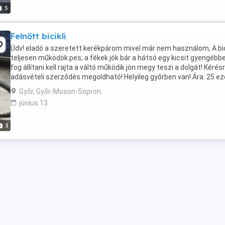
5
Felnőtt bicikli
Üdv! eladó a szeretett kerékpárom mivel már nem használom, A bic
teljesen működök pes, a fékek jók bár a hátsó egy kicsit gyengébb
fog állítani kell rajta a váltó működik jön megy teszi a dolgát! Kérés
adásvételi szerződés megoldható! Helyileg győrben van! Ára: 25 ez
Ft!!
Győr, Győr-Moson-Sopron
június 13
3