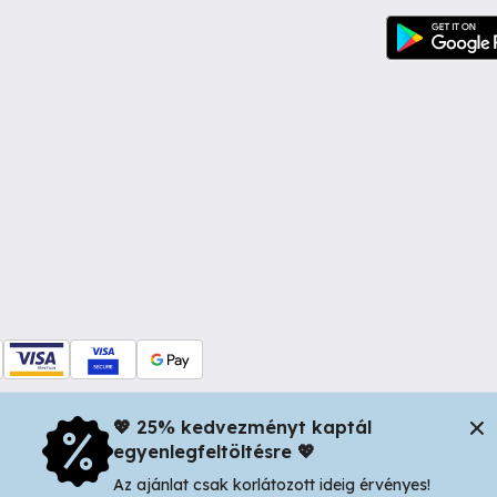
💖 25% kedvezményt kaptál
egyenlegfeltöltésre 💖
dul Dacia nr 34, Oradea 410346, Romania | Tax ID: RO44483373 -
In
Az ajánlat csak korlátozott ideig érvényes!