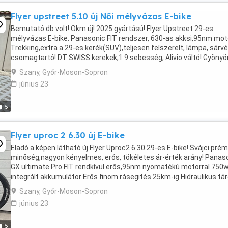
Flyer upstreet 5.10 új Női mélyvázas E-bike
Bemutató db volt! Okm új! 2025 gyártású! Flyer Upstreet 29-es
mélyvázas E-bike. Panasonic FIT rendszer, 630-as akksi,95nm mot
Trekking,extra a 29-es kerék(SUV),teljesen felszerelt, lámpa, sárvé
csomagtartó! DT SWISS kerekek,1 9 sebesség, Alivio váltó! Gyönyö
piros szín! Elöl-hátul olajos tárcsa ...
Szany, Győr-Moson-Sopron
június 23
5
Flyer uproc 2 6.30 új E-bike
Eladó a képen látható új Flyer Uproc2 6.30 29-es E-bike! Svájci pré
minőség,nagyon kényelmes, erős, tökéletes ár-érték arány! Panas
GX ultimate Pro FIT rendkívül erős,95nm nyomatékú motorral 750
integrált akkumulátor Erős finom rásegités 25km-ig Hidraulikus tá
fékek elöl-hátul ...
Szany, Győr-Moson-Sopron
június 23
5