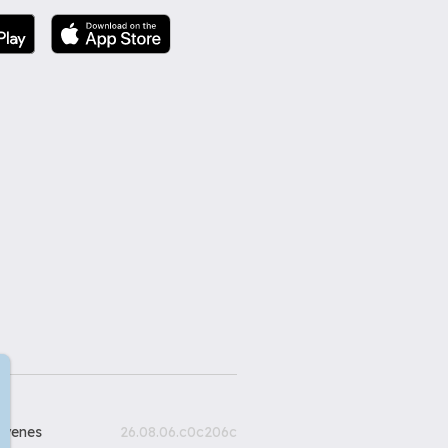
gyenes
26.08.06.c0c206c