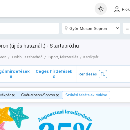
nhirdetések
Céges hirdetések
Rendezés
Fió
8
0
n (új és használt) - Startapró.hu
pron
Hobbi, szabadidő
Sport, felszerelés
Kerékpár
ánhirdetések
Céges hirdetések
Rendezés
8
0
rékpár
Győr-Moson-Sopron
Szűrési feltételek törlése