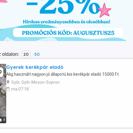
 oldalon:
20
50
Gyerek kerékpár eladó
Alig használt nagyon jó állapotú kis kerékpár eladó 15000 Ft.
Győr, Győr-Moson-Sopron
ma 07:18
3