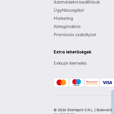
Adatvédelmi beállítások
Ügyfélszolgálat
Marketing
Kategórialista
Promóciós szabályzat
Extra lehetőségek
Exkluzív kiemelés
© 2026 Startapró S.R.L. | Bulevar