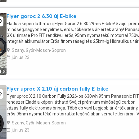
Flyer goroc 2 6.30 új E-bike
Eladó a képen látható új Flyer Goroc2 6.30 29-es E-bike! Svájci pré
minőség,nagyon kényelmes, erős, tökéletes ár-érték arány! Panas
GX ultimate Pro FIT rendkívül erős,95nm nyomatékú motorral 750
integrált akkumulátor Erős finom rásegités 25km-ig Hidraulikus tá
fékek elöl-hátul ...
Szany, Győr-Moson-Sopron
június 23
5
Flyer uproc X 2.10 új carbon fully E-bike
Flyer uproc X 2.10 Carbon Fully 2026-os 630wh 95nm Panasonic FI
rendszer Eladó a képen látható Svájci prémium minőségű carbon
vázas fully elektromos bringa. Több db van! Legjobb ár-érték arány,
erős 95nm nyomatékú motorral,kategóriájában verhetetlen áron! 
M,L,XL méretben! Garanciával!!! Panasonic ...
Szany, Győr-Moson-Sopron
június 23