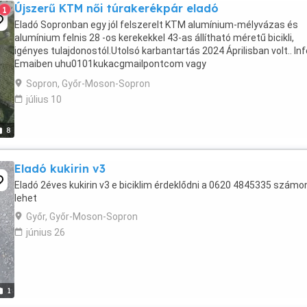
Újszerű KTM női túrakerékpár eladó
1
Eladó Sopronban egy jól felszerelt KTM alumínium-mélyvázas és
alumínium felnis 28 -os kerekekkel 43-as állítható méretű bicikli,
igényes tulajdonostól.Utolsó karbantartás 2024 Áprilisban volt.. Inf
Emaiben uhu0101kukacgmailpontcom vagy
harminchétharmincöthatvankettőnyolvannyolcas telefonon I ...
Sopron, Győr-Moson-Sopron
július 10
8
Eladó kukirin v3
Eladó 2éves kukirin v3 e biciklim érdeklődni a 0620 4845335 számo
lehet
Győr, Győr-Moson-Sopron
június 26
1