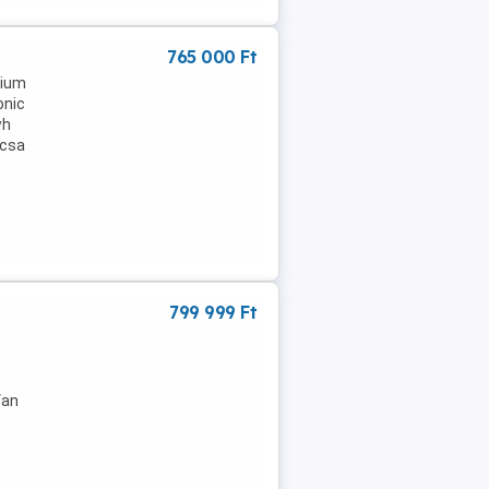
765 000 Ft
mium
onic
wh
rcsa
799 999 Ft
T
Van