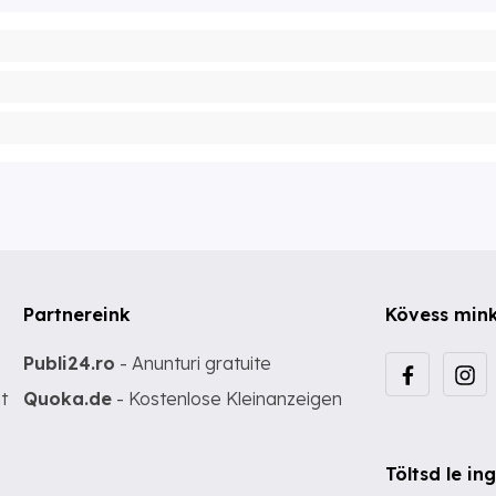
Partnereink
Kövess min
Publi24.ro
- Anunturi gratuite
t
Quoka.de
- Kostenlose Kleinanzeigen
Töltsd le i