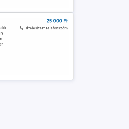
25 000 Ft
ikli
Hitelesített telefonszám
en
re
er