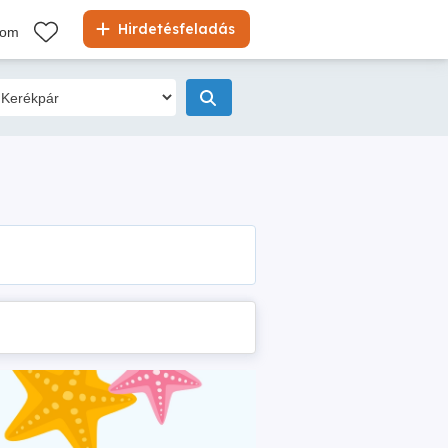
Hirdetésfeladás
kom