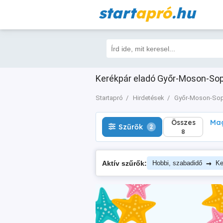
start
apró
.hu
Összes
Magá
Szűrők
2
8
Kerékpár eladó Győr-Moson-Sopro
Startapró
Hirdetések
Győr-Moson-So
Összes
Mag
Szűrők
2
8
→
Aktív szűrők:
Hobbi, szabadidő
Ke