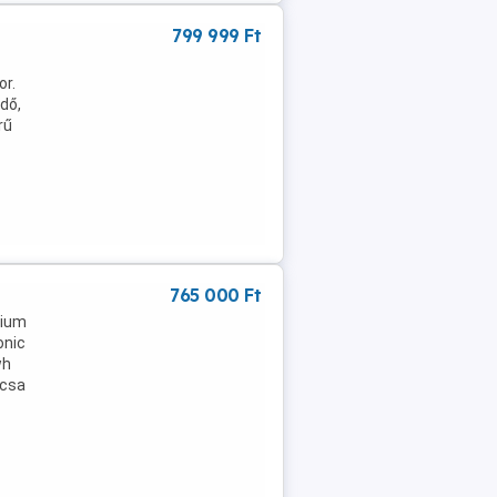
799 999 Ft
or.
dő,
rű
765 000 Ft
mium
onic
wh
rcsa