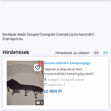
Kerékpár eladó Szeged Csongrád-Csanád (új és használt) -
Startapró.hu
Hirdetések
20
50
Hirdetések az oldalon:
összecsukható kempingágy
1
Teljesen új állapotban lévő
összecsukható kempingágy eladó.
Szeged, Csongrád-Csanád
augusztus 5
12 000 Ft
2