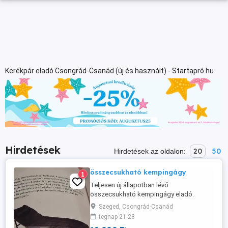
Kerékpár eladó Csongrád-Csanád (új és használt) - Startapró.hu
Hirdetések
20
50
Hirdetések az oldalon:
összecsukható kempingágy
1
Teljesen új állapotban lévő
összecsukható kempingágy eladó.
Szeged, Csongrád-Csanád
tegnap 21:28