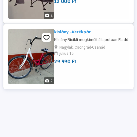
12 000 Ft
2
kislány -Kerékpár
Kislány Bicikli megkímélt állapotban Eladó
Nagylak, Csongrád-Csanád
július 15
29 990 Ft
2