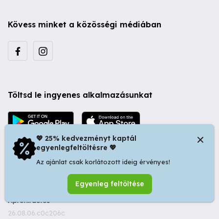
Kövess minket a közösségi médiában
Töltsd le ingyenes alkalmazásunkat
💖 25% kedvezményt kaptál
egyenlegfeltöltésre 💖
Az ajánlat csak korlátozott ideig érvényes!
© 2026 Startapró S.R.L. | Bulevardul Dacia nr 34, Oradea
Egyenleg feltöltése
410346, Romania | Tax ID: RO44483373 -
Ingyenes
Apróhirdetés
26.08.06.c0c206c