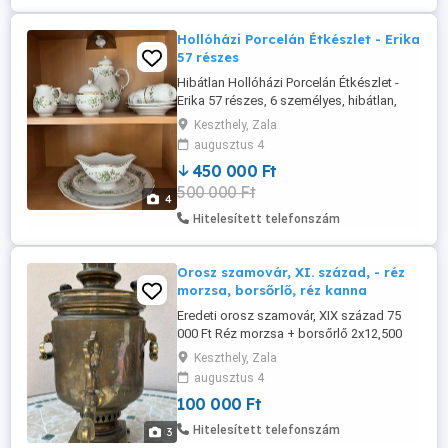
Hollóházi Porcelán Étkészlet - Erika
57 részes
Hibátlan Hollóházi Porcelán Étkészlet -
Erika 57 részes, 6 személyes, hibátlan,
eredeti 1 db leves tál, - 18 részes
Keszthely, Zala
tányérkészlet - 6 mély, 6 lapos, 6 kistányér
augusztus 4
desszert, 1 db salátástál, 1 db sültes tál, 1
450 000 Ft
db süteményes tál, 1 db sószóró, 1 db
500 000 Ft
borsszóró, 1 db szószos tálaló edény, 1
4
db ovális kínálótál, ...
Hitelesített telefonszám
Orosz szamovár, XI. század, - réz
morzsa, borsőrlő, réz kanna
Eredeti orosz szamovár, XIX század 75
000 Ft Réz morzsa + borsőrlő 2x12,500
=25000 Ft Réz kanna nagyméretű 45 cm
Keszthely, Zala
magas 10000Ft. Együtt 100 000 Ft.
augusztus 4
100 000 Ft
Hitelesített telefonszám
3