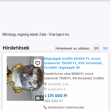
Műtárgy, régiség eladó Zala - Startapró.hu
Hirdetések
20
50
Hirdetések az oldalon:
Régiségek kraffa 80000 Ft, orosz
szamovár 75000 Ft, XIX évszázad,
további régiségek 30
Festett boros váza 80000 Ft, orosz
szamovár 75000 Ft, XIX évszázad, további
régiségek 30 000 Ft.
Keszthely, Zala
augusztus 4
175 000 Ft
4
185 000 Ft
Hitelesített telefonszám