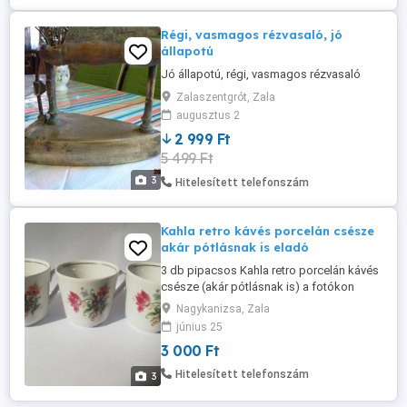
Régi, vasmagos rézvasaló, jó
állapotú
Jó állapotú, régi, vasmagos rézvasaló
Zalaszentgrót, Zala
augusztus 2
2 999 Ft
5 499 Ft
3
Hitelesített telefonszám
Kahla retro kávés porcelán csésze
akár pótlásnak is eladó
3 db pipacsos Kahla retro porcelán kávés
csésze (akár pótlásnak is) a fotókon
látható, hibátlan állapotban eladó.
Nagykanizsa, Zala
Magasság 5,5 cm, átmérő 6 cm. Ár: 3000
június 25
Ft. Átvehető Nagykanizsán, postázni
3 000 Ft
tudom.
Hitelesített telefonszám
3