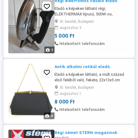
Régi elektromos vasaló eladó.
Eladó a képeken látható régi,
ELEKTHERMAX típusú, 500W-os,
működőképes, elektromos vasaló.
XI. kerület, Budapest
Személyes átvétellel a 11. kerületben.
augusztus 3
Telefon .
5 000 Ft
Hitelesített telefonszám
3
Antik alkalmi retikül eladó.
Eladó a képeken látható, a múlt század
első feléből való, fekete, 22x13x5 cm
méretű, keveset használt, alkalmi, színházi
XI. kerület, Budapest
kis táska, belül selyem béléssel.
augusztus 1
Személyes átvétellel a 11. kerületben.
8 000 Ft
Telefon
Hitelesített telefonszám
4
Régi német STERN magazinok