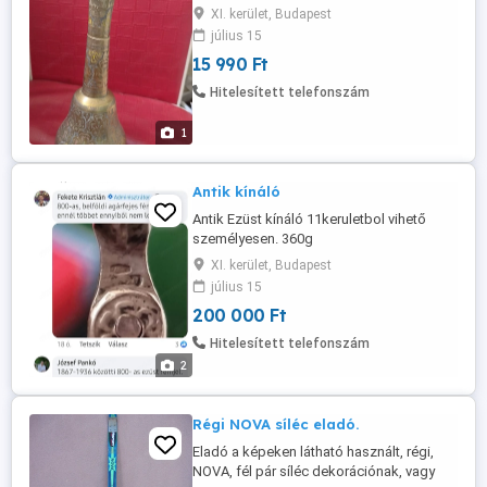
XI. kerület, Budapest
július 15
15 990 Ft
Hitelesített telefonszám
1
Antik kínáló
Antik Ezüst kínáló 11keruletbol vihető
személyesen. 360g
XI. kerület, Budapest
július 15
200 000 Ft
Hitelesített telefonszám
2
Régi NOVA síléc eladó.
Eladó a képeken látható használt, régi,
NOVA, fél pár síléc dekorációnak, vagy