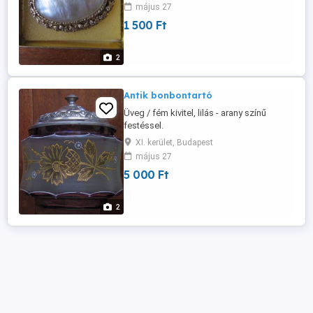
május 27
1 500 Ft
2
Antik bonbontartó
Üveg / fém kivitel, lilás - arany színű
festéssel.
XI. kerület, Budapest
május 27
5 000 Ft
2