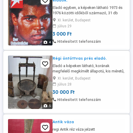
eladók.
Eladó egyben, a képeken látható 1973 és
1976 közötti időkből származó, 31 db
régi, jó állapotú, német, retró képes
XI. kerület, Budapest
magazin, 3000Ft db áron. Személyes
július 29
átvétellel a 11. kerületben. Telefon .
3 000 Ft
Hitelesített telefonszám
4
Régi öntöttvas prés eladó.
Eladó a képeken látható, korának
megfelelő megkímélt állapotú, kis méretű,
szőlő vagy gyümölcsprés, összes
XI. kerület, Budapest
tartozékával, ház körüli használatra, vagy
július 28
dekorációnak. A fa kosár átmérője 25cm,
30 000 Ft
magassága 35cm, a talajtól a kosár
tetejéig mért teljes magassága 53cm.
Hitelesített telefonszám
Csak személyes átvétellel a meghirdetett
5
...
Antik váza
regi Antik réz váza jelzett