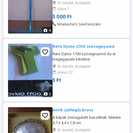
esetleg gyűjtőnek. Személyes átvétellel a
XI. kerület, Budapest
11. kerületben. Telefon .
július 7
5 000 Ft
Hitelesített telefonszám
4
Retó Dymo 1700 szövegnyomó
Retó Dymo 1700 szövegnyomó Az ár
megegyezés kérdése.
XI. kerület, Budapest
június 22
5 Ft
2
Antik (jellegű) bross
A képek önmagukért beszélnek. Mérete:
5,7 x 4,4 x 1,8 cm.
XI. kerület, Budapest