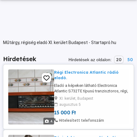
Műtárgy, régiség eladó XI. kerület Budapest - Startapró.hu
Hirdetések
20
50
Hirdetések az oldalon:
Régi Electronica Atlantic rádió
eladó.
Eladó a képeken látható Electronica
Atlantic S732TE típusú tranzisztoros, régi,
fadobozos, asztali rádió. Jó állapotban
XI. kerület, Budapest
van, de a végerősítője nem működik.
augusztus 5
Személyes átvétellel a 11. kerületben.
15 000 Ft
Telefon .
Hitelesített telefonszám
4