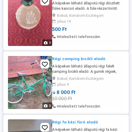
A képeken látható állapotú régi díszített
füles kancsó eladó. A füle része törött.
Bokod, Komárom-Esztergom
július 19
500 Ft
Hitelesített telefonszám
3
Régi camping bicikli eladó
A képeken látható állapotú régi felelt
camping bicikli eladó. A gumik régiek,
kopottak. Első lámpa letörve. Felújításra
Bokod, Komárom-Esztergom
szorul.
július 9
8 000 Ft
10 000 Ft
3
Hitelesített telefonszám
Régi fa kézi fúró eladó
A képeken látható állapotú régi fa kézi