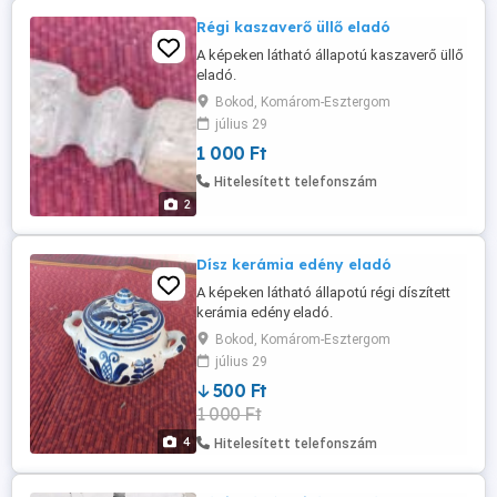
Régi kaszaverő üllő eladó
A képeken látható állapotú kaszaverő üllő
eladó.
Bokod, Komárom-Esztergom
július 29
1 000 Ft
Hitelesített telefonszám
2
Dísz kerámia edény eladó
A képeken látható állapotú régi díszített
kerámia edény eladó.
Bokod, Komárom-Esztergom
július 29
500 Ft
1 000 Ft
4
Hitelesített telefonszám