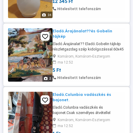
12 345 Ft
Hitelesített telefonszám
16
Eladó.Árajánalat??és Gobelin
tájkép
Eladó.Árajánalat?? Eladó.Gobelin tájkép
részletgazdag szép kidolgozással.60x45
cm.Komáromba személyes átvétel van.Érd
Komárom, Komárom-Esztergom
csak privátba 5000 ft.
ma 12:52
5 Ft
Hitelesített telefonszám
2
Eladó.Colunbia vadászkés és
bajonet.
Eladó.Colunbia vadászkés és
bajonet.Csak személyes átvétellel
komáromba.Irjon egy árat ha elfogadom
Komárom, Komárom-Esztergom
viheti.
ma 12:52