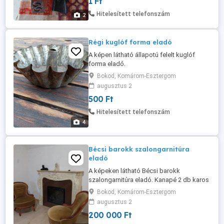
1 Ft
Hitelesített telefonszám
2
Régi kuglóf forma eladó
A képen látható állapotú felelt kuglóf
forma eladó.
Bokod, Komárom-Esztergom
augusztus 2
500 Ft
Hitelesített telefonszám
4
Bécsi barokk szalongarnitúra
eladó
A képeken látható Bécsi barokk
szalongarnitúra eladó. Kanapé 2 db karos
fotel, 2 db kisasszony fotel eladó. Szép,
Bokod, Komárom-Esztergom
felújított állapotban van.
augusztus 2
200 000 Ft