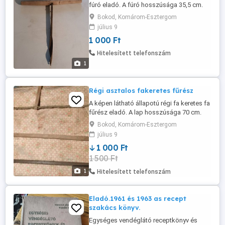
fúró eladó. A fúró hosszúsága 35,5 cm.
Bokod, Komárom-Esztergom
július 9
1 000 Ft
Hitelesített telefonszám
1
Régi asztalos fakeretes fűrész
A képen látható állapotú régi fa keretes fa
fűrész eladó. A lap hosszúsága 70 cm.
Bokod, Komárom-Esztergom
július 9
1 000 Ft
1 500 Ft
1
Hitelesített telefonszám
Eladó.1961 és 1963 as recept
szakács könyv.
Egységes vendéglátó receptkönyv és