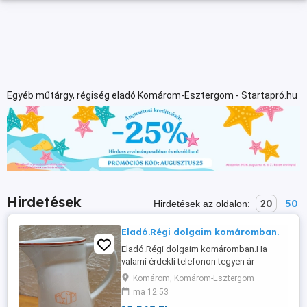
Egyéb műtárgy, régiség eladó Komárom-Esztergom - Startapró.hu
Hirdetések
20
50
Hirdetések az oldalon:
Eladó.Régi dolgaim komáromban.
Eladó.Régi dolgaim komáromban.Ha
valami érdekli telefonon tegyen ár
ajánlatot.Csak személyes átvétel van.
Komárom, Komárom-Esztergom
ma 12:53