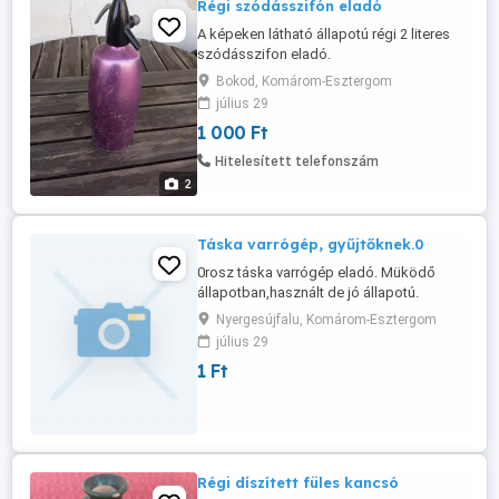
Régi szódásszifón eladó
A képeken látható állapotú régi 2 literes
szódásszifon eladó.
Bokod, Komárom-Esztergom
július 29
1 000 Ft
Hitelesített telefonszám
2
Táska varrógép, gyűjtőknek.0
0rosz táska varrógép eladó. Müködő
állapotban,használt de jó állapotú.
Nyergesújfalu, Komárom-Esztergom
július 29
1 Ft
Régi díszített füles kancsó