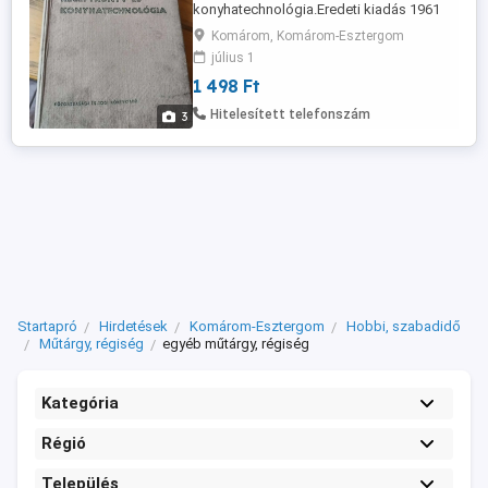
konyhatechnológia.Eredeti kiadás 1961
es.7000 ft. Tárgyik Sándor és Nagy László
Komárom, Komárom-Esztergom
Hidegkonyha receptkönyv és technológia
július 1
című munkája. A könyv az 1963-as
1 498 Ft
budapesti kiadás, amelyet a
Közgazdasági és Jogi Könyvkiadó.4500
Hitelesített telefonszám
3
ft Friss zöldség és gyümölcslevek 1500
ft.Komáromi ...
Startapró
Hirdetések
Komárom-Esztergom
Hobbi, szabadidő
Műtárgy, régiség
egyéb műtárgy, régiség
Kategória
Régió
Település