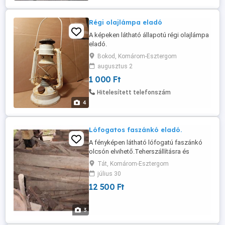
Régi olajlámpa eladó
A képeken látható állapotú régi olajlámpa
eladó.
Bokod, Komárom-Esztergom
augusztus 2
1 000 Ft
Hitelesített telefonszám
4
Lófogatos faszánkó eladó.
A fényképen látható lófogatú faszánkó
olcsón elvihető.Teherszállításra és
bármilyen szekér felsőrész rászerelhető.
Tát, Komárom-Esztergom
Különböző szekér feltétek is vannak.
július 30
12 500 Ft
3