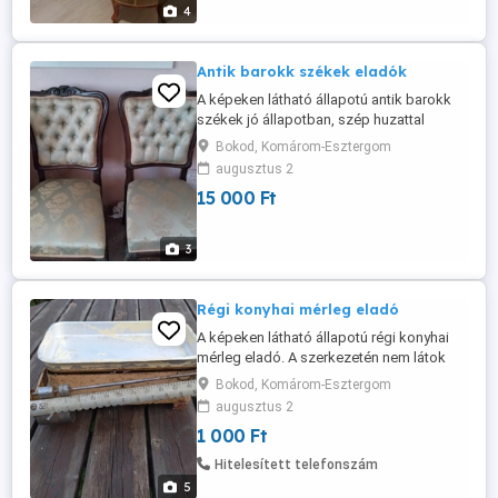
4
Antik barokk székek eladók
A képeken látható állapotú antik barokk
székek jó állapotban, szép huzattal
eladók. Darabja 20000 Ft.
Bokod, Komárom-Esztergom
augusztus 2
15 000 Ft
3
Régi konyhai mérleg eladó
A képeken látható állapotú régi konyhai
mérleg eladó. A szerkezetén nem látok
hibát, elvileg működik.
Bokod, Komárom-Esztergom
augusztus 2
1 000 Ft
Hitelesített telefonszám
5