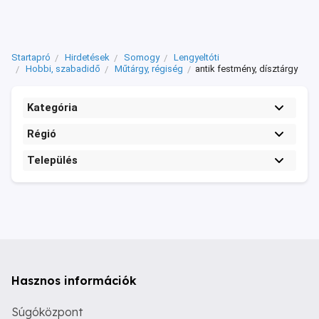
Startapró
Hirdetések
Somogy
Lengyeltóti
Hobbi, szabadidő
Műtárgy, régiség
antik festmény, dísztárgy
Kategória
Régió
Település
Hasznos információk
Súgóközpont