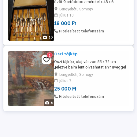
özöt 9tartódoboz méretei x 48 x 6
cm,kissé sérült.
Lengyeltóti, Somogy
július 10
18 000 Ft
Hitelesített telefonszám
10
Öszi tájkép
1
Öszi tájkép, olaj-vászon 55 x 72 cm
,jelezve balra lent olvashatatlan? üveggel
a kép előtt, szép hibátlan állapotban
Lengyeltóti, Somogy
július 7
25 000 Ft
Hitelesített telefonszám
6