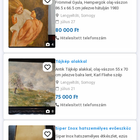
Frömmel Gyula, Hempergök olaj-vászon
86.5 x 66.5 cm jelezve hátulján 1983
március 14 Tápiószecső .
Lengyeltóti, Somogy
július 27
80 000 Ft
Hitelesített telefonszám
4
Tájkép alakkal
Antik Tájkép alakkal, olaj-vászon 55 x 70
cm jelezve balra lent, Karl Fliehe szép
állapotban.
Lengyeltóti, Somogy
július 21
75 000 Ft
Hitelesített telefonszám
8
Siper Inox hatszemélyes evőeszköz
Siper Inox hatszemélyes étkészlet, ezüs