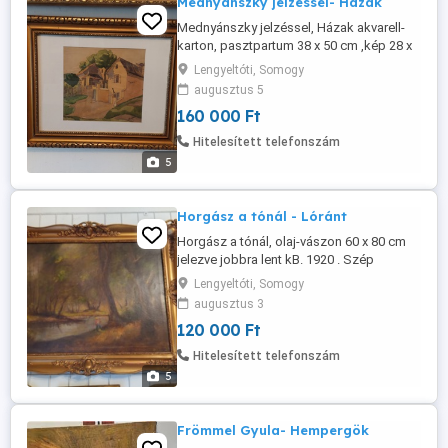
Mednyánszky jelzéssel- Házak
Mednyánszky jelzéssel, Házak akvarell-
karton, pasztpartum 38 x 50 cm ,kép 28 x
30 cm ,jelezve jobbra lent. Szép
Lengyeltóti, Somogy
állapotban.
augusztus 5
160 000 Ft
Hitelesített telefonszám
5
Horgász a tónál - Lóránt
Horgász a tónál, olaj-vászon 60 x 80 cm
jelezve jobbra lent kB. 1920 . Szép
hibátlan állapotban
Lengyeltóti, Somogy
augusztus 3
120 000 Ft
Hitelesített telefonszám
5
Frömmel Gyula- Hempergök