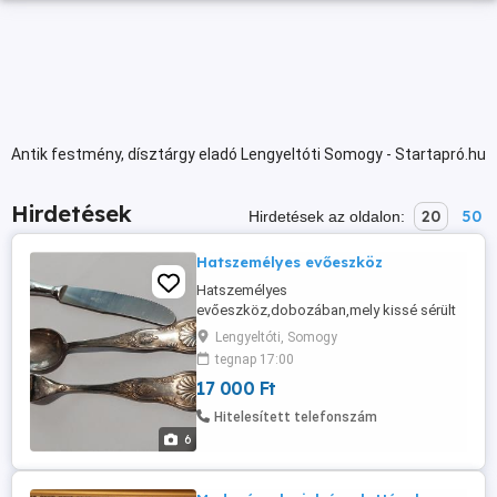
Antik festmény, dísztárgy eladó Lengyeltóti Somogy - Startapró.hu
Hirdetések
20
50
Hirdetések az oldalon:
Hatszemélyes evőeszköz
Hatszemélyes
evőeszköz,dobozában,mely kissé sérült
pontnál,egyébként szép állapotba ,antik.
Lengyeltóti, Somogy
tegnap 17:00
17 000 Ft
Hitelesített telefonszám
6