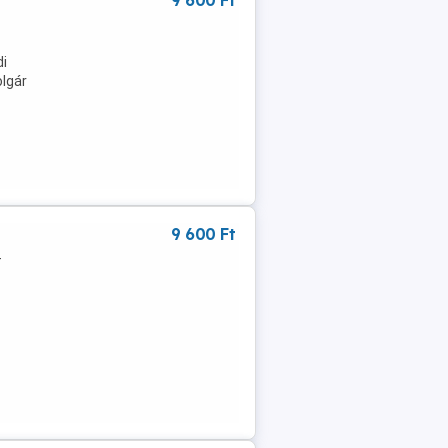
9 600 Ft
di
olgár
9 600 Ft
-