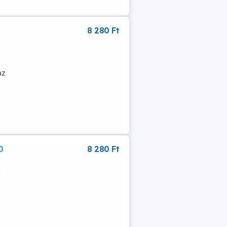
n
8 280 Ft
az
0
8 280 Ft
d