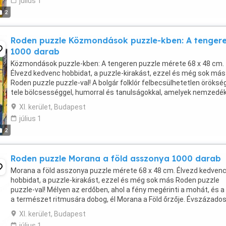
július 1
2
Roden puzzle Közmondások puzzle-kben: A tenger
1000 darab
Közmondások puzzle-kben: A tengeren puzzle mérete 68 x 48 cm.
Élvezd kedvenc hobbidat, a puzzle-kirakást, ezzel és még sok más
Roden puzzle puzzle-val! A bolgár folklór felbecsülhetetlen örökség
tele bölcsességgel, humorral és tanulságokkal, amelyek nemzedék
nemzedékre öröklődnek. A Közmondások ...
XI. kerület, Budapest
július 1
2
Roden puzzle Morana a föld asszonya 1000 darab
Morana a föld asszonya puzzle mérete 68 x 48 cm. Élvezd kedven
hobbidat, a puzzle-kirakást, ezzel és még sok más Roden puzzle
puzzle-val! Mélyen az erdőben, ahol a fény megérinti a mohát, és a
a természet ritmusára dobog, él Morana a Föld őrzője. Évszázados
gyökereiből és a szél suttogásából ...
XI. kerület, Budapest
július 1