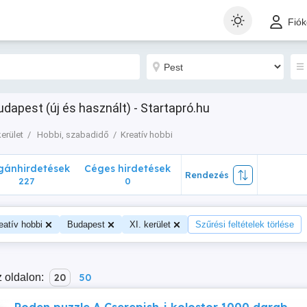
nhirdetések
Céges hirdetések
Rendezés
Fió
227
0
Budapest (új és használt) - Startapró.hu
kerület
Hobbi, szabadidő
Kreatív hobbi
ánhirdetések
Céges hirdetések
Rendezés
227
0
eatív hobbi
Budapest
XI. kerület
Szűrési feltételek törlése
 oldalon:
20
50