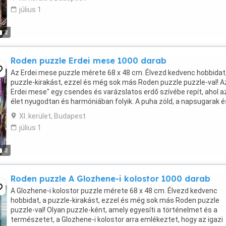
július 1
2
Roden puzzle Erdei mese 1000 darab
Az Erdei mese puzzle mérete 68 x 48 cm. Élvezd kedvenc hobbidat,
puzzle-kirakást, ezzel és még sok más Roden puzzle puzzle-val! A
Erdei mese" egy csendes és varázslatos erdő szívébe repít, ahol a
élet nyugodtan és harmóniában folyik. A puha zöld, a napsugarak é
kanyargó folyó között kibontakozik ...
XI. kerület, Budapest
július 1
2
Roden puzzle A Glozhene-i kolostor 1000 darab
A Glozhene-i kolostor puzzle mérete 68 x 48 cm. Élvezd kedvenc
hobbidat, a puzzle-kirakást, ezzel és még sok más Roden puzzle
puzzle-val! Olyan puzzle-ként, amely egyesíti a történelmet és a
természetet, a Glozhene-i kolostor arra emlékeztet, hogy az igazi