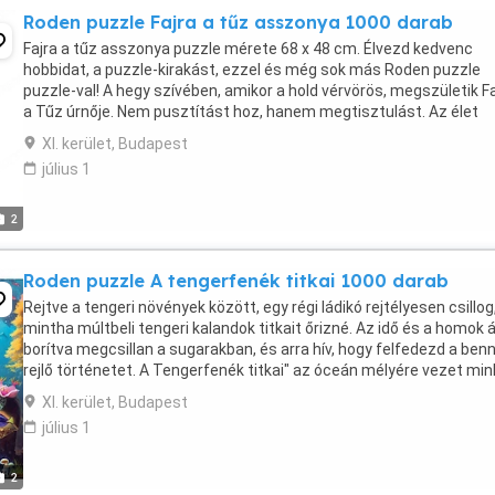
Roden puzzle Fajra a tűz asszonya 1000 darab
Fajra a tűz asszonya puzzle mérete 68 x 48 cm. Élvezd kedvenc
hobbidat, a puzzle-kirakást, ezzel és még sok más Roden puzzle
puzzle-val! A hegy szívében, amikor a hold vérvörös, megszületik Fa
a Tűz úrnője. Nem pusztítást hoz, hanem megtisztulást. Az élet
körforgásában lángok között táncol, amelyek ...
XI. kerület, Budapest
július 1
2
Roden puzzle A tengerfenék titkai 1000 darab
Rejtve a tengeri növények között, egy régi ládikó rejtélyesen csillog
mintha múltbeli tengeri kalandok titkait őrizné. Az idő és a homok á
borítva megcsillan a sugarakban, és arra hív, hogy felfedezd a ben
rejlő történetet. A Tengerfenék titkai" az óceán mélyére vezet min
egy helyre, amely ...
XI. kerület, Budapest
július 1
2