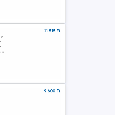
11 515 Ft
 a
z
z
s a
9 600 Ft