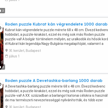
2
Roden puzzle Kubrat kán végrendelete 1000 darab
Kubrat kán végrendelete puzzle mérete 68 x 48 cm. Élvezd kedven
hobbidat, a puzzle-kirakást, ezzel és még sok más Roden puzzle
puzzle-val! A bolgár történelem mélyén, az uralkodók és hősök kor
él Kubrat kán legendája Nagy-Bulgária megalapítójáé, valamint a
bölcsesség, az erő és az egység jelképéé. ...
XI. kerület, Budapest
július 1
2
Roden puzzle A Devetashka-barlang 1000 darab
A Devetashka-barlang puzzle mérete 68 x 48 cm. Élvezd kedvenc
hobbidat, a puzzle-kirakást, ezzel és még sok más Roden puzzle
puzzle-val! A XX. században a barlangot katonai célokra is használ
de ma természeti nevezetességgé nyilvánították, és több ezer
denevér, valamint ritka növényfaj otthona. A ...
XI. kerület, Budapest