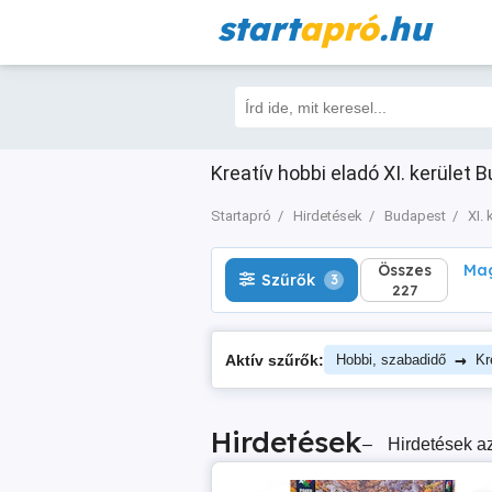
start
apró
.hu
Összes
Magá
Szűrők
3
227
Kreatív hobbi eladó XI. kerület 
Startapró
Hirdetések
Budapest
XI. 
Összes
Mag
Szűrők
3
227
→
Aktív szűrők:
Hobbi, szabadidő
Kr
Hirdetések
–
Hirdetések az