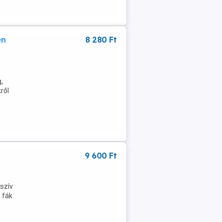
en
8 280 Ft
,
ről
9 600 Ft
c
 szív
 fák