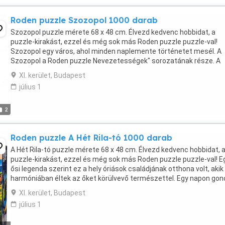
Roden puzzle Szozopol 1000 darab
Szozopol puzzle mérete 68 x 48 cm. Élvezd kedvenc hobbidat, a
puzzle-kirakást, ezzel és még sok más Roden puzzle puzzle-val!
Szozopol egy város, ahol minden naplemente történetet mesél. A
Szozopol a Roden puzzle Nevezetességek" sorozatának része. A
naplemente aranyló sugarai között az ősi Szozopol ...
XI. kerület, Budapest
július 1
2
Roden puzzle A Hét Rila-tó 1000 darab
A Hét Rila-tó puzzle mérete 68 x 48 cm. Élvezd kedvenc hobbidat, 
puzzle-kirakást, ezzel és még sok más Roden puzzle puzzle-val! E
ősi legenda szerint ez a hely óriások családjának otthona volt, akik
harmóniában éltek az őket körülvevő természettel. Egy napon go
erők utolérték szerelmüket, és ...
XI. kerület, Budapest
július 1