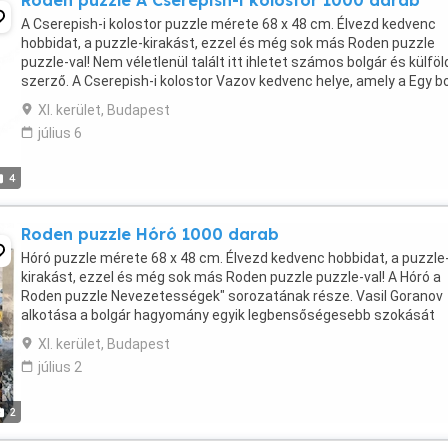
Roden puzzle A Cserepish-i kolostor 1000 darab
A Cserepish-i kolostor puzzle mérete 68 x 48 cm. Élvezd kedvenc
hobbidat, a puzzle-kirakást, ezzel és még sok más Roden puzzle
puzzle-val! Nem véletlenül talált itt ihletet számos bolgár és külföl
szerző. A Cserepish-i kolostor Vazov kedvenc helye, amely a Egy b
asszony" című elbeszéléséhez ihlette, ...
XI. kerület, Budapest
július 6
4
Roden puzzle Hóró 1000 darab
Hóró puzzle mérete 68 x 48 cm. Élvezd kedvenc hobbidat, a puzzle
kirakást, ezzel és még sok más Roden puzzle puzzle-val! A Hóró a
Roden puzzle Nevezetességek" sorozatának része. Vasil Goranov
alkotása a bolgár hagyomány egyik legbensőségesebb szokását
jeleníti meg a férfi hórót Vízkeresztkor. A folyó ...
XI. kerület, Budapest
július 2
2