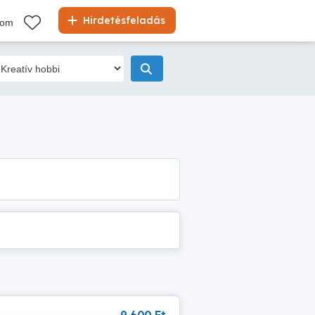
Hirdetésfeladás
kom