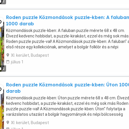
2
Roden puzzle Közmondások puzzle-kben: A faluba
1000 darab
Közmondások puzzle-kben: A faluban puzzle mérete 68 x 48 cm.
Élvezd kedvenc hobbidat, a puzzle-kirakást, ezzel és még sok más
Roden puzzle puzzle-val! A Közmondások puzzle-kben: A faluban" 
első része egy kollekciónak, amelyet a bolgár folklór és a népi
bölcsesség ihletett. Ez az egyedülálló puzzle ...
XI. kerület, Budapest
július 1
2
Roden puzzle Közmondások puzzle-kben: Úton 100
darab
Közmondások puzzle-kben: Úton puzzle mérete 68 x 48 cm. Élvez
kedvenc hobbidat, a puzzle-kirakást, ezzel és még sok más Roden
puzzle puzzle-val! A Közmondások puzzle-kben: Úton" folytatja a
varázslatos utazást a bolgár hagyományok és népi bölcsesség
világában. A munka és a teljesen megérdemelt pihenés ...
XI. kerület, Budapest