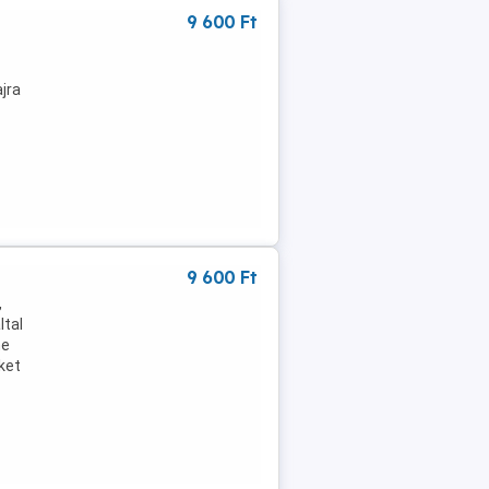
9 600 Ft
jra
9 600 Ft
,
ltal
ne
ket