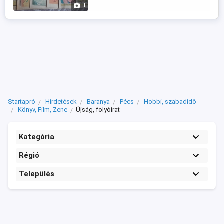
szakadás mentesek. Az ár ...
1
Startapró
Hirdetések
Baranya
Pécs
Hobbi, szabadidő
Könyv, Film, Zene
Újság, folyóirat
Kategória
Régió
Település