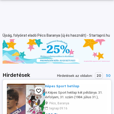
Újság, folyóirat eladó Pécs Baranya (új és használt) - Startapró.hu
Hirdetések
20
50
Hirdetések az oldalon:
Képes Sport hetilap
A Képes Sport hetilap két példánya. 31.
évfolyam, 31. szám (1984. július 31.),
illetve 35. évfolyam 3. szám (1988. január
Pécs, Baranya
19.) Mindkettő jó állapotban; hiánytalan,
tegnap 09:16
szakadás- és firkamentes. (Az ár az egyes