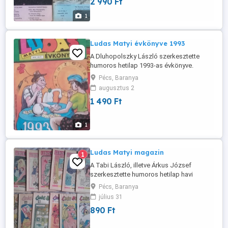
2 990 Ft
hiánytalanok, szakadás és firkamentesek.
(Az ár egy-egy darabra vonatkozik.)
1
Ludas Matyi évkönyve 1993
A Dluhopolszky László szerkesztette
humoros hetilap 1993-as évkönyve.
Hibátlan állapotban. Személyesen
Pécs, Baranya
átvehető Pécsett. Szállítás postával: előre
augusztus 2
utalás után 1000 Ft
1 490 Ft
1
Ludas Matyi magazin
1
A Tabi László, illetve Árkus József
szerkesztette humoros hetilap havi
magazinjának példányai: 74 7; 75 5, 7, 9,
Pécs, Baranya
11, 12; 76 2, 3; 84 2, 3, 4, 12; 85 6; 89 9, 11
július 31
számok. Láthatóan voltak olvasva,
890 Ft
forgatva, de a belső oldalak jó állapotban
vannak, hiánytalanok, firka és komoly