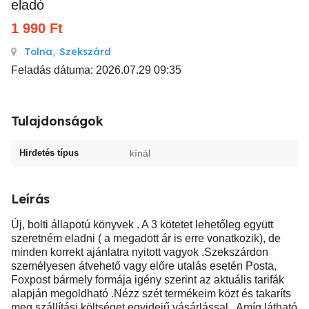
eladó
1 990
Ft
Tolna
,
Szekszárd
Feladás dátuma: 2026.07.29 09:35
Tulajdonságok
Hirdetés típus
kínál
Leírás
Új, bolti állapotú könyvek . A 3 kötetet lehetőleg együtt
szeretném eladni ( a megadott ár is erre vonatkozik), de
minden korrekt ajánlatra nyitott vagyok .Szekszárdon
személyesen átvehető vagy előre utalás esetén Posta,
Foxpost bármely formája igény szerint az aktuális tarifák
alapján megoldható .Nézz szét termékeim közt és takaríts
meg szállítási költséget egyidejű vásárlással . Amíg látható